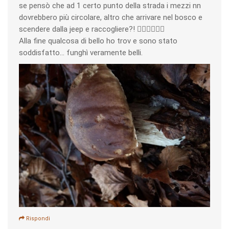
se pensò che ad 1 certo punto della strada i mezzi nn
dovrebbero più circolare, altro che arrivare nel bosco e
scendere dalla jeep e raccogliere?! 🚶🏼‍♂️🏃🏼‍♂️
Alla fine qualcosa di bello ho trov e sono stato
soddisfatto... funghì veramente belli.
Rispondi