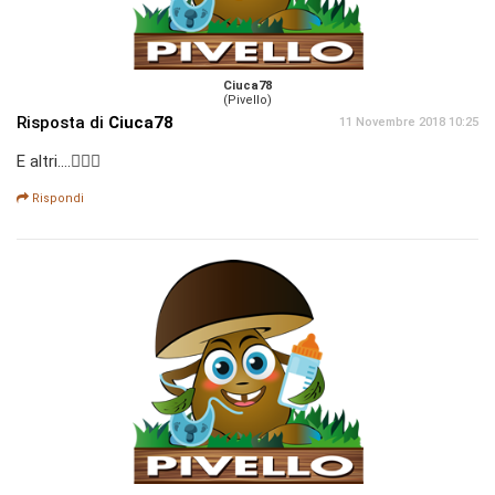
Ciuca78
(Pivello)
Risposta di
Ciuca78
11 Novembre 2018 10:25
E altri....🙋🏼‍♂️
Rispondi