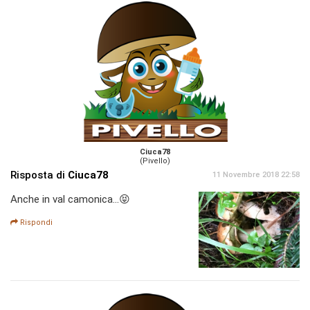
Ciuca78
(Pivello)
Risposta di
Ciuca78
11 Novembre 2018 22:58
Anche in val camonica...😝
Rispondi