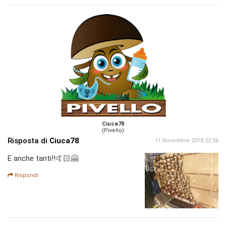
Ciuca78
(Pivello)
Risposta di
Ciuca78
11 Novembre 2018 22:56
E anche tanti!!🤙🏻🤗
Rispondi