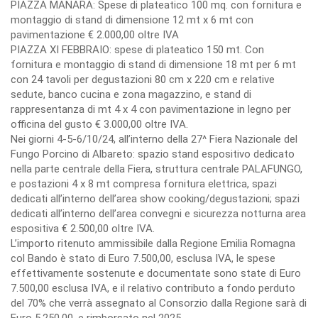
PIAZZA MANARA: Spese di plateatico 100 mq. con fornitura e
montaggio di stand di dimensione 12 mt x 6 mt con
pavimentazione € 2.000,00 oltre IVA
PIAZZA XI FEBBRAIO: spese di plateatico 150 mt. Con
fornitura e montaggio di stand di dimensione 18 mt per 6 mt
con 24 tavoli per degustazioni 80 cm x 220 cm e relative
sedute, banco cucina e zona magazzino, e stand di
rappresentanza di mt 4 x 4 con pavimentazione in legno per
officina del gusto € 3.000,00 oltre IVA.
Nei giorni 4-5-6/10/24, all’interno della 27^ Fiera Nazionale del
Fungo Porcino di Albareto: spazio stand espositivo dedicato
nella parte centrale della Fiera, struttura centrale PALAFUNGO,
e postazioni 4 x 8 mt compresa fornitura elettrica, spazi
dedicati all’interno dell’area show cooking/degustazioni; spazi
dedicati all’interno dell’area convegni e sicurezza notturna area
espositiva € 2.500,00 oltre IVA.
L’importo ritenuto ammissibile dalla Regione Emilia Romagna
col Bando è stato di Euro 7.500,00, esclusa IVA, le spese
effettivamente sostenute e documentate sono state di Euro
7.500,00 esclusa IVA, e il relativo contributo a fondo perduto
del 70% che verrà assegnato al Consorzio dalla Regione sarà di
Euro 5.250,00, e rimborsato nel 2025.