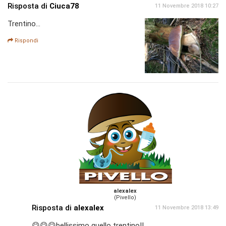
Risposta di
Ciuca78
11 Novembre 2018 10:27
Trentino...
Rispondi
alexalex
(Pivello)
Risposta di
alexalex
11 Novembre 2018 13:49
😋😋😋bellissimo quello trentino!!