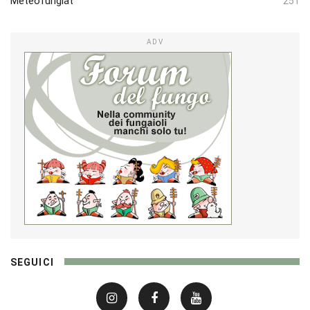
Meteofungiat
251
ADV
SEGUICI