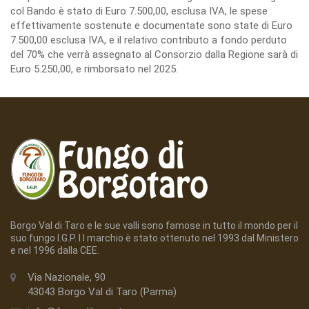
col Bando è stato di Euro 7.500,00, esclusa IVA, le spese
effettivamente sostenute e documentate sono state di Euro
7.500,00 esclusa IVA, e il relativo contributo a fondo perduto
del 70% che verrà assegnato al Consorzio dalla Regione sarà di
Euro 5.250,00, e rimborsato nel 2025.
Borgo Val di Taro e le sue valli sono famose in tutto il mondo per il
suo fungo I.G.P. I l marchio è stato ottenuto nel 1993 dal Ministero
e nel 1996 dalla CEE.
Via Nazionale, 90
43043 Borgo Val di Taro (Parma)