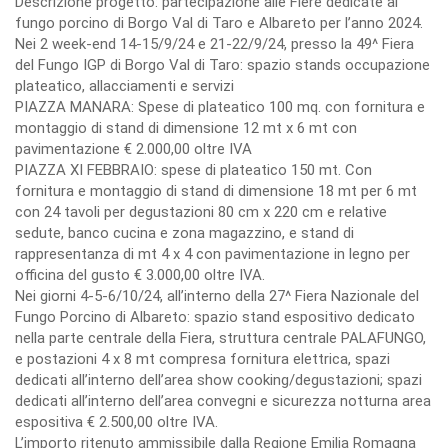
Descrizione progetto: partecipazione alle Fiere dedicate al
fungo porcino di Borgo Val di Taro e Albareto per l’anno 2024.
Nei 2 week-end 14-15/9/24 e 21-22/9/24, presso la 49^ Fiera
del Fungo IGP di Borgo Val di Taro: spazio stands occupazione
plateatico, allacciamenti e servizi
PIAZZA MANARA: Spese di plateatico 100 mq. con fornitura e
montaggio di stand di dimensione 12 mt x 6 mt con
pavimentazione € 2.000,00 oltre IVA
PIAZZA XI FEBBRAIO: spese di plateatico 150 mt. Con
fornitura e montaggio di stand di dimensione 18 mt per 6 mt
con 24 tavoli per degustazioni 80 cm x 220 cm e relative
sedute, banco cucina e zona magazzino, e stand di
rappresentanza di mt 4 x 4 con pavimentazione in legno per
officina del gusto € 3.000,00 oltre IVA.
Nei giorni 4-5-6/10/24, all’interno della 27^ Fiera Nazionale del
Fungo Porcino di Albareto: spazio stand espositivo dedicato
nella parte centrale della Fiera, struttura centrale PALAFUNGO,
e postazioni 4 x 8 mt compresa fornitura elettrica, spazi
dedicati all’interno dell’area show cooking/degustazioni; spazi
dedicati all’interno dell’area convegni e sicurezza notturna area
espositiva € 2.500,00 oltre IVA.
L’importo ritenuto ammissibile dalla Regione Emilia Romagna