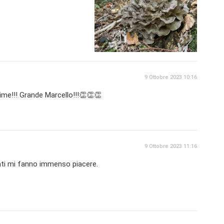
9 Ottobre 2023 10:16
ime!!! Grande Marcello!!!👏👏👏
9 Ottobre 2023 11:16
nti mi fanno immenso piacere.