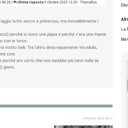
 08:26 |
Ultima risposta
9 Ottobre 2023 12:20 - Thymallus
Ele
AR
faggio tutto secco e polveroso, ma incredibilmente i
La 
ezzi) perché io sono una pippa e perché c’era una marea
Met
no con le torce.
 molto belli. Tra l’altro divisi equamente tra edulis,
ene così.
 perché ero certo che non sarebbe più nato nulla da
2 giorni…
9 Ottobre 2023 08:27