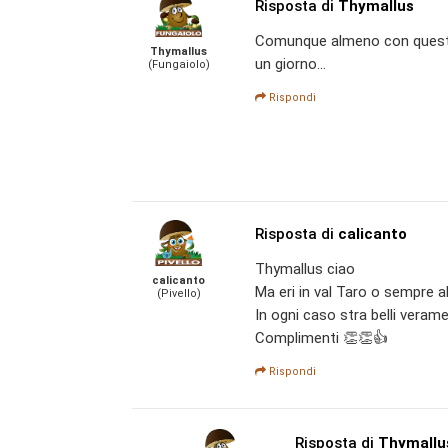
Risposta di
Thymallus
Comunque almeno con questo
Thymallus
un giorno...
(Fungaiolo)
Rispondi
Risposta di
calicanto
Thymallus ciao
calicanto
Ma eri in val Taro o sempre 
(Pivello)
In ogni caso stra belli veram
Complimenti 👏👏👍
Rispondi
Risposta di
Thymallu