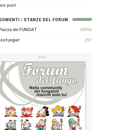
nco post
GOMENTI / STANZE DEL FORUM
Piazza dei FUNGIAT
20056
eofungiat
251
ADV