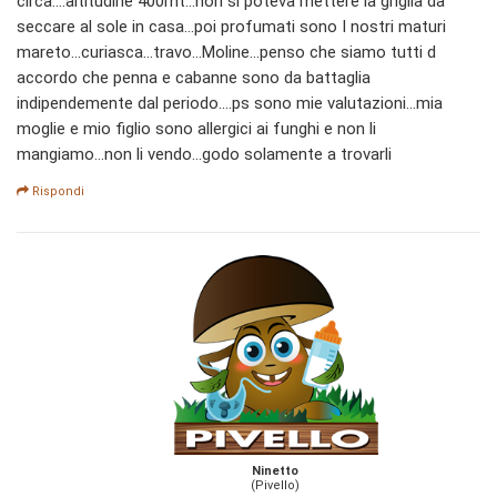
circa....altitudine 400mt...non si poteva mettere la griglia da
seccare al sole in casa...poi profumati sono I nostri maturi
mareto...curiasca...travo...Moline...penso che siamo tutti d
accordo che penna e cabanne sono da battaglia
indipendemente dal periodo....ps sono mie valutazioni...mia
moglie e mio figlio sono allergici ai funghi e non li
mangiamo...non li vendo...godo solamente a trovarli
Rispondi
Ninetto
(Pivello)