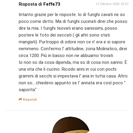
Risposta di
Feffe73
15 Ottobre 2023 23:07
Intanto grazie per le risposte. Io di funghi cavati ne so
poco come detto. Ma di funghi cucinati direi che posso
dire la mia. I funghi teovati erano sanissimi, posso
postere le foto dei seccati ( gli altri sono stati
mangiati). Purtroppo di odore non ce n' era e si sapore
nemmeno. Confermo l' altitudine, zona Molinatico, direi
circa 1200. Più in basso non ne abbuamo trovati
Io non so da cosa dipenda, ma so di cosa non sanno. È
una vita che li cucino. Ricodo anni in cui con pochi
grammi di secchi si impestava l' aria in tutta casa. Altro
non so....chiedevo appunto se l' annata era così poco "
saporita"
Rispondi