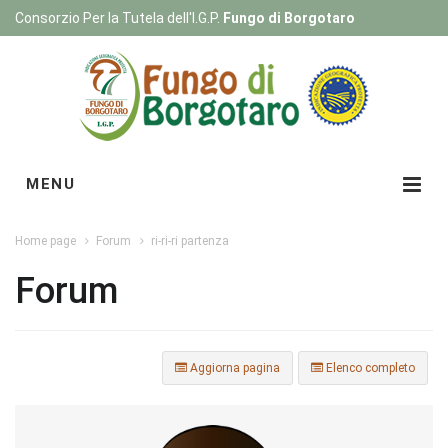
Consorzio Per la Tutela dell'I.G.P.
Fungo di Borgotaro
Registrati
|
Login
MENU
Home page
Forum
ri-ri-ri partenza
Forum
Aggiorna pagina
Elenco completo