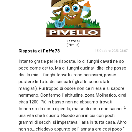
Feffe73
(Pivello)
Risposta di
Feffe73
15 Ottobre 2023 23:07
Intanto grazie per le risposte. Io di funghi cavati ne so
poco come detto. Ma di funghi cucinati direi che posso
dire la mia. I funghi teovati erano sanissimi, posso
postere le foto dei seccati ( gli altri sono stati
mangiati). Purtroppo di odore non ce n' era e si sapore
nemmeno. Confermo l' altitudine, zona Molinatico, direi
circa 1200. Più in basso non ne abbuamo trovati
Io non so da cosa dipenda, ma so di cosa non sanno. È
una vita che li cucino. Ricodo anni in cui con pochi
grammi di secchi si impestava l' aria in tutta casa. Altro
non so....chiedevo appunto se l' annata era così poco "