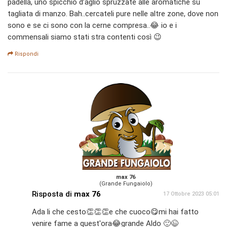
padella, uno spicchio d’aglio spruzzate alle aromatiche su
tagliata di manzo. Bah..cercateli pure nelle altre zone, dove non
sono e se ci sono con la cerne compresa..😂 io e i
commensali siamo stati stra contenti così 😉
Rispondi
max 76
(Grande Fungaiolo)
Risposta di
max 76
17 Ottobre 2023 05:01
Ada li che cesto👏👏👏e che cuoco😋mi hai fatto
venire fame a quest'ora😂grande Aldo 🙂😉