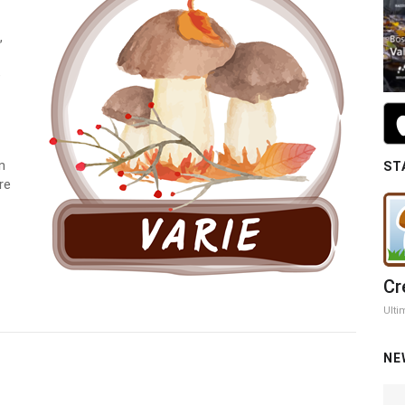
,
e
n
ST
re
Cr
Ulti
NE