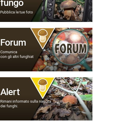
fungo
Pubblica le tue foto
Forum
Comunica
con gli altri funghiat
Alert
Rimani informato sulla nascita
dei funghi.