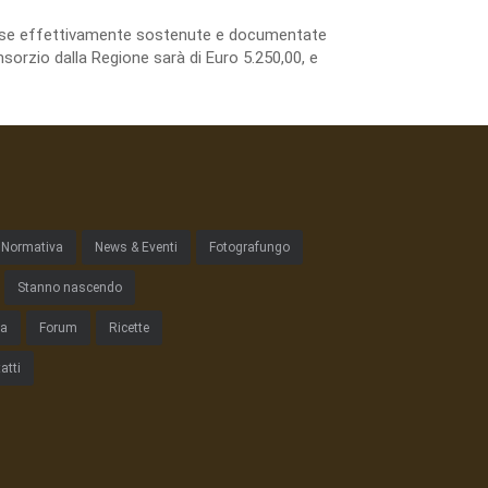
spese effettivamente sostenute e documentate
sorzio dalla Regione sarà di Euro 5.250,00, e
Normativa
News & Eventi
Fotografungo
Stanno nascendo
ta
Forum
Ricette
atti