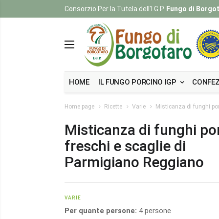
Consorzio Per la Tutela dell'I.G.P.
Fungo di Borgo
HOME
IL FUNGO PORCINO IGP
CONFEZ
Home page
Ricette
Varie
Misticanza di funghi po
Misticanza di funghi por
freschi e scaglie di
Parmigiano Reggiano
VARIE
Per quante persone:
4 persone