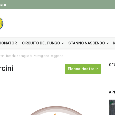
taro
IONATORI
CIRCUITO DEL FUNGO
STANNO NASCENDO
rcini freschi e scaglie di Parmigiano Reggiano
SE
cini
Elenco ricette
AP