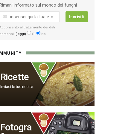
Rimani informato sul mondo dei funghi
Iscriviti
Acconsento al trattamento dei dati
personali
(leggi)
Si
No
MMUNITY
Ricette
Inviaci le tue ricette.
Fotogra