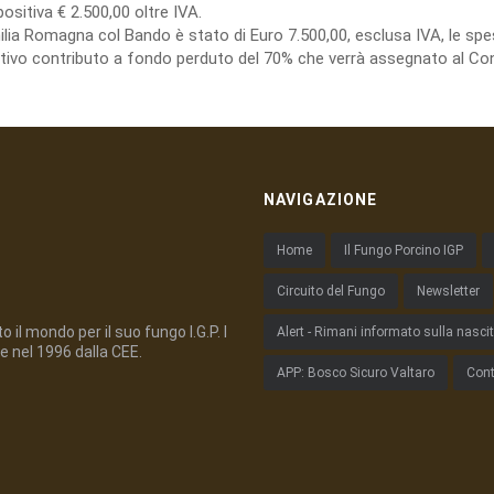
ositiva € 2.500,00 oltre IVA.
milia Romagna col Bando è stato di Euro 7.500,00, esclusa IVA, le 
lativo contributo a fondo perduto del 70% che verrà assegnato al Con
NAVIGAZIONE
Home
Il Fungo Porcino IGP
Circuito del Fungo
Newsletter
 il mondo per il suo fungo I.G.P. I
Alert - Rimani informato sulla nasci
e nel 1996 dalla CEE.
APP: Bosco Sicuro Valtaro
Cont