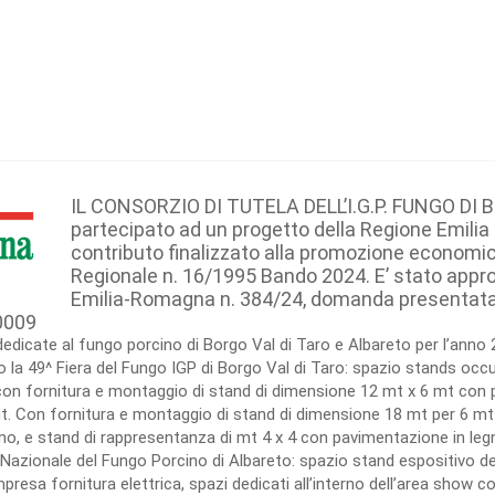
IL CONSORZIO DI TUTELA DELL’I.G.P. FUNGO DI 
partecipato ad un progetto della Regione Emili
contributo finalizzato alla promozione economic
Regionale n. 16/1995 Bando 2024. E’ stato appr
Emilia-Romagna n. 384/24, domanda presentata da
0009
dedicate al fungo porcino di Borgo Val di Taro e Albareto per l’anno 
la 49^ Fiera del Fungo IGP di Borgo Val di Taro: spazio stands occup
n fornitura e montaggio di stand di dimensione 12 mt x 6 mt con p
. Con fornitura e montaggio di stand di dimensione 18 mt per 6 mt
o, e stand di rappresentanza di mt 4 x 4 con pavimentazione in legno
ra Nazionale del Fungo Porcino di Albareto: spazio stand espositivo de
sa fornitura elettrica, spazi dedicati all’interno dell’area show coo