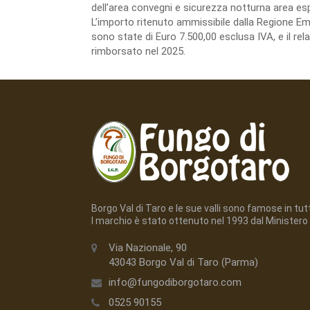
dell’area convegni e sicurezza notturna area esp
L’importo ritenuto ammissibile dalla Regione E
sono state di Euro 7.500,00 esclusa IVA, e il re
rimborsato nel 2025.
Borgo Val di Taro e le sue valli sono famose in tutto
l marchio è stato ottenuto nel 1993 dal Ministero 
Via Nazionale, 90
43043 Borgo Val di Taro (Parma)
info@fungodiborgotaro.com
0525 90155