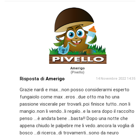
Amerigo
(Pivello)
Risposta di
Amerigo
14 Novembre 2022 14:35
Grazie nardi e max....non posso considerarmi esperto
fungaiolo come max ..eros ..due otto ma ho una
passione viscerale per trovarli..poi finisce tutto...non li
mangio..non li vendo...li regalo...e la sera dopo il raccolto
penso ....è andata bene ...basta!! Dopo una notte che
appena chiudo le palpebre me li vedo..ancora la voglia di
bosco ...di ricerca...di trovamenti...sono da neuro