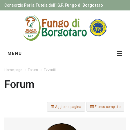
Consorzio Per la Tutela dell'I.G.P.
Fungo di Borgotaro
Registrati
|
Login
MENU
Home page
Forum
Evvvaiii...
Forum
Aggiorna pagina
Elenco completo