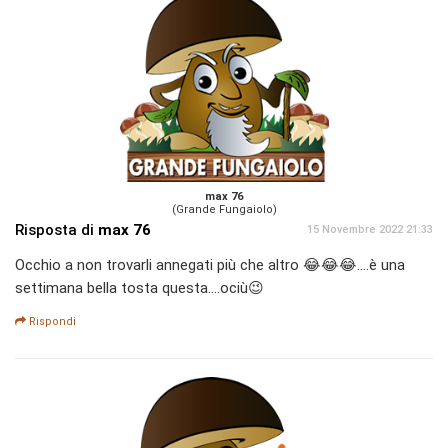
max 76
(Grande Fungaiolo)
Risposta di
max 76
15 Novembre 2022 21:33
Occhio a non trovarli annegati più che altro 😂😂😂....è una
settimana bella tosta questa....ociù😉
Rispondi