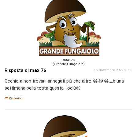
max 76
(Grande Fungaiolo)
Risposta di
max 76
15 Novembre 2022 21:33
Occhio a non trovarli annegati più che altro 😂😂😂....è una
settimana bella tosta questa....ociù😉
Rispondi