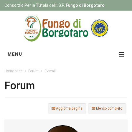
Consorzio Per la Tutela dell'I.G.P.
Fungo di Borgotaro
Registrati
|
Login
MENU
Home page
Forum
Evvvaiii...
Forum
Aggiorna pagina
Elenco completo