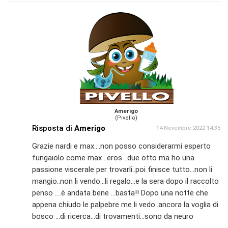
Amerigo
(Pivello)
Risposta di
Amerigo
14 Novembre 2022 14:35
Grazie nardi e max....non posso considerarmi esperto
fungaiolo come max ..eros ..due otto ma ho una
passione viscerale per trovarli..poi finisce tutto...non li
mangio..non li vendo...li regalo...e la sera dopo il raccolto
penso ....è andata bene ...basta!! Dopo una notte che
appena chiudo le palpebre me li vedo..ancora la voglia di
bosco ...di ricerca...di trovamenti...sono da neuro