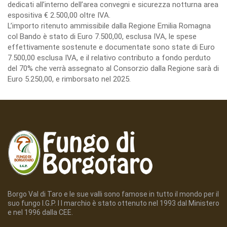
dedicati all’interno dell’area convegni e sicurezza notturna area
espositiva € 2.500,00 oltre IVA.
L’importo ritenuto ammissibile dalla Regione Emilia Romagna
col Bando è stato di Euro 7.500,00, esclusa IVA, le spese
effettivamente sostenute e documentate sono state di Euro
7.500,00 esclusa IVA, e il relativo contributo a fondo perduto
del 70% che verrà assegnato al Consorzio dalla Regione sarà di
Euro 5.250,00, e rimborsato nel 2025.
Borgo Val di Taro e le sue valli sono famose in tutto il mondo per il
suo fungo I.G.P. I l marchio è stato ottenuto nel 1993 dal Ministero
e nel 1996 dalla CEE.