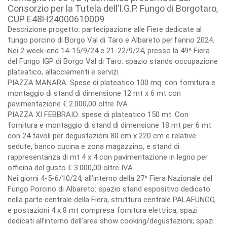
Consorzio per la Tutela dell’I.G.P. Fungo di Borgotaro,
CUP E48H24000610009
Descrizione progetto: partecipazione alle Fiere dedicate al
fungo porcino di Borgo Val di Taro e Albareto per l’anno 2024.
Nei 2 week-end 14-15/9/24 e 21-22/9/24, presso la 49^ Fiera
del Fungo IGP di Borgo Val di Taro: spazio stands occupazione
plateatico, allacciamenti e servizi
PIAZZA MANARA: Spese di plateatico 100 mq. con fornitura e
montaggio di stand di dimensione 12 mt x 6 mt con
pavimentazione € 2.000,00 oltre IVA
PIAZZA XI FEBBRAIO: spese di plateatico 150 mt. Con
fornitura e montaggio di stand di dimensione 18 mt per 6 mt
con 24 tavoli per degustazioni 80 cm x 220 cm e relative
sedute, banco cucina e zona magazzino, e stand di
rappresentanza di mt 4 x 4 con pavimentazione in legno per
officina del gusto € 3.000,00 oltre IVA.
Nei giorni 4-5-6/10/24, all’interno della 27^ Fiera Nazionale del
Fungo Porcino di Albareto: spazio stand espositivo dedicato
nella parte centrale della Fiera, struttura centrale PALAFUNGO,
e postazioni 4 x 8 mt compresa fornitura elettrica, spazi
dedicati all’interno dell’area show cooking/degustazioni; spazi