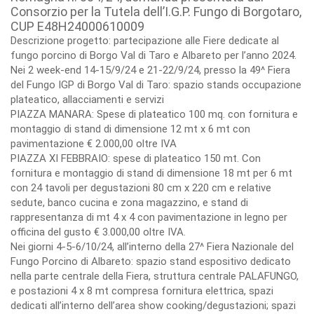
Consorzio per la Tutela dell’I.G.P. Fungo di Borgotaro,
CUP E48H24000610009
Descrizione progetto: partecipazione alle Fiere dedicate al
fungo porcino di Borgo Val di Taro e Albareto per l’anno 2024.
Nei 2 week-end 14-15/9/24 e 21-22/9/24, presso la 49^ Fiera
del Fungo IGP di Borgo Val di Taro: spazio stands occupazione
plateatico, allacciamenti e servizi
PIAZZA MANARA: Spese di plateatico 100 mq. con fornitura e
montaggio di stand di dimensione 12 mt x 6 mt con
pavimentazione € 2.000,00 oltre IVA
PIAZZA XI FEBBRAIO: spese di plateatico 150 mt. Con
fornitura e montaggio di stand di dimensione 18 mt per 6 mt
con 24 tavoli per degustazioni 80 cm x 220 cm e relative
sedute, banco cucina e zona magazzino, e stand di
rappresentanza di mt 4 x 4 con pavimentazione in legno per
officina del gusto € 3.000,00 oltre IVA.
Nei giorni 4-5-6/10/24, all’interno della 27^ Fiera Nazionale del
Fungo Porcino di Albareto: spazio stand espositivo dedicato
nella parte centrale della Fiera, struttura centrale PALAFUNGO,
e postazioni 4 x 8 mt compresa fornitura elettrica, spazi
dedicati all’interno dell’area show cooking/degustazioni; spazi