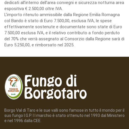
dedicati all’interno dell’area convegni e sicurezza notturna area
espositiva € 2.500,00 oltre IVA.
L’importo ritenuto ammissibile dalla Regione Emilia Romagna
col Bando è stato di Euro 7.500,00, esclusa IVA, le spese
effettivamente sostenute e documentate sono state di Euro
7.500,00 esclusa IVA, e il relativo contributo a fondo perduto
del 70% che verrà assegnato al Consorzio dalla Regione sarà di
Euro 5.250,00, e rimborsato nel 2025.
Borgo Val di Taro e le sue valli sono famose in tutto il mondo per il
suo fungo I.G.P. I l marchio è stato ottenuto nel 1993 dal Ministero
e nel 1996 dalla CEE.