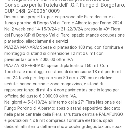
Consorzio per la Tutela dell’I.G.P. Fungo di Borgotaro,
CUP E48H24000610009
Descrizione progetto: partecipazione alle Fiere dedicate al
fungo porcino di Borgo Val di Taro e Albareto per l’anno 2024.
Nei 2 week-end 14-15/9/24 e 21-22/9/24, presso la 49^ Fiera
del Fungo IGP di Borgo Val di Taro: spazio stands occupazione
plateatico, allacciamenti e servizi
PIAZZA MANARA: Spese di plateatico 100 mq. con fornitura e
montaggio di stand di dimensione 12 mt x 6 mt con
pavimentazione € 2.000,00 oltre IVA
PIAZZA XI FEBBRAIO: spese di plateatico 150 mt. Con
fornitura e montaggio di stand di dimensione 18 mt per 6 mt
con 24 tavoli per degustazioni 80 cm x 220 cm e relative
sedute, banco cucina e zona magazzino, e stand di
rappresentanza di mt 4 x 4 con pavimentazione in legno per
officina del gusto € 3.000,00 oltre IVA.
Nei giorni 4-5-6/10/24, all’interno della 27^ Fiera Nazionale del
Fungo Porcino di Albareto: spazio stand espositivo dedicato
nella parte centrale della Fiera, struttura centrale PALAFUNGO,
e postazioni 4 x 8 mt compresa fornitura elettrica, spazi
dedicati all’interno dell’area show cooking/degustazioni; spazi