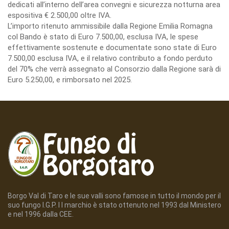
dedicati all’interno dell’area convegni e sicurezza notturna area
espositiva € 2.500,00 oltre IVA.
L’importo ritenuto ammissibile dalla Regione Emilia Romagna
col Bando è stato di Euro 7.500,00, esclusa IVA, le spese
effettivamente sostenute e documentate sono state di Euro
7.500,00 esclusa IVA, e il relativo contributo a fondo perduto
del 70% che verrà assegnato al Consorzio dalla Regione sarà di
Euro 5.250,00, e rimborsato nel 2025.
Borgo Val di Taro e le sue valli sono famose in tutto il mondo per il
suo fungo I.G.P. I l marchio è stato ottenuto nel 1993 dal Ministero
e nel 1996 dalla CEE.