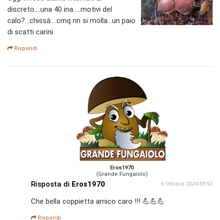
discreto....una 40 ina.....motivi del
calo?...chissà....cmq nn si molla...un paio
di scatti carini
Rispondi
Eros1970
(Grande Fungaiolo)
Risposta di
Eros1970
6 Ottobre 2024 09:53
Che bella coppietta amico caro !!! 💪💪💪
Rispondi