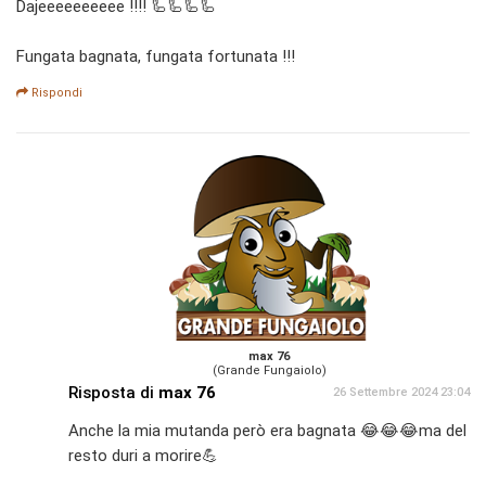
Dajeeeeeeeeee !!!! 🦾🦾🦾🦾
Fungata bagnata, fungata fortunata !!!
Rispondi
max 76
(Grande Fungaiolo)
Risposta di
max 76
26 Settembre 2024 23:04
Anche la mia mutanda però era bagnata 😂😂😂ma del
resto duri a morire💪