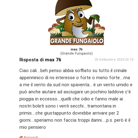
max 76
(Grande Fungaiolo)
Risposta di
max 76
26 Settembre 2024 23:10
Ciao cali....beh penso abbia soffiato su tutto il crinale
appenninico di ns interesse o forte o meno forte....ma
a me il vento da sud non spaventa... è un vento umido e
può anche aiutare ad asciugare un pochino laddove c'è
pioggia in eccesso....quelli che odio e fanno male ai
nostri boleti sono i venti secchi....tramontana in
primis....che giustappunto dovrebbe arrivare per 2
giorni....speriamo non faccia troppi danni.....p.s. però è il
mio pensiero
Rispondi