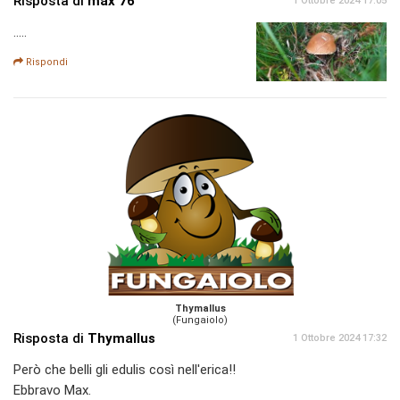
Risposta di
max 76
1 Ottobre 2024 17:05
.....
Rispondi
Thymallus
(Fungaiolo)
Risposta di
Thymallus
1 Ottobre 2024 17:32
Però che belli gli edulis così nell'erica!!
Ebbravo Max.