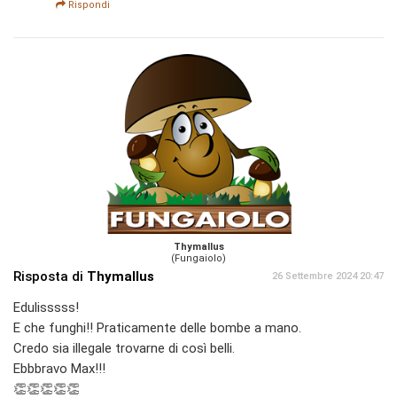
Rispondi
Thymallus
(Fungaiolo)
Risposta di
Thymallus
26 Settembre 2024 20:47
Edulisssss!
E che funghi!! Praticamente delle bombe a mano.
Credo sia illegale trovarne di così belli.
Ebbbravo Max!!!
👏👏👏👏👏