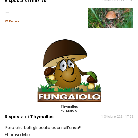
Risposta di
max 76
1 Ottobre 2024 17:05
.....
Rispondi
Thymallus
(Fungaiolo)
Risposta di
Thymallus
1 Ottobre 2024 17:32
Però che belli gli edulis così nell'erica!!
Ebbravo Max.