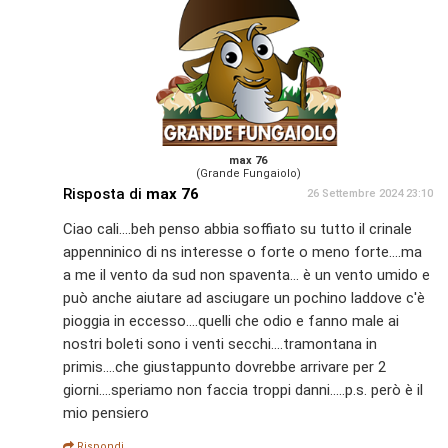
max 76
(Grande Fungaiolo)
Risposta di
max 76
26 Settembre 2024 23:10
Ciao cali....beh penso abbia soffiato su tutto il crinale
appenninico di ns interesse o forte o meno forte....ma
a me il vento da sud non spaventa... è un vento umido e
può anche aiutare ad asciugare un pochino laddove c'è
pioggia in eccesso....quelli che odio e fanno male ai
nostri boleti sono i venti secchi....tramontana in
primis....che giustappunto dovrebbe arrivare per 2
giorni....speriamo non faccia troppi danni.....p.s. però è il
mio pensiero
Rispondi