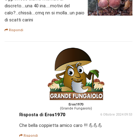
discreto....una 40 ina.....motivi del
calo?...chissà....cmq nn si molla...un paio
di scatti carini
Rispondi
Eros1970
(Grande Fungaiolo)
Risposta di
Eros1970
6 Ottobre 2024 09:53
Che bella coppietta amico caro !!! 💪💪💪
Rispondi