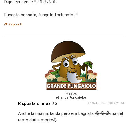
Dajeeeeeeeeee !!!! 🦾🦾🦾🦾
Fungata bagnata, fungata fortunata !!!
Rispondi
max 76
(Grande Fungaiolo)
Risposta di
max 76
26 Settembre 2024 23:04
Anche la mia mutanda però era bagnata 😂😂😂ma del
resto duri a morire💪