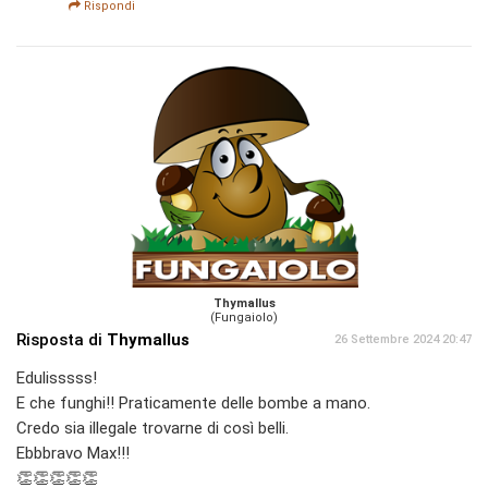
Rispondi
Thymallus
(Fungaiolo)
Risposta di
Thymallus
26 Settembre 2024 20:47
Edulisssss!
E che funghi!! Praticamente delle bombe a mano.
Credo sia illegale trovarne di così belli.
Ebbbravo Max!!!
👏👏👏👏👏