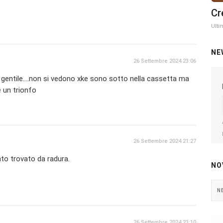
Cr
Ulti
NE
26 Settembre 2024 23:06
 gentile....non si vedono xke sono sotto nella cassetta ma
 un trionfo
26 Settembre 2024 21:27
to trovato da radura.
NO
N
26 Settembre 2024 23:10