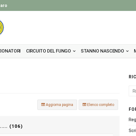
taro
IONATORI
CIRCUITO DEL FUNGO
STANNO NASCENDO
RI
Aggiorna pagina
Elenco completo
FO
Reg
... (106)
Scr