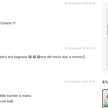
26 Settembre 2024 20:20
tunata !!!
26 Settembre 2024 23:04
però era bagnata 😂😂😂ma del resto duri a morire💪
26 Settembre 2024 20:47
ST
 delle bombe a mano.
osì belli.