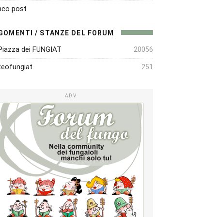
nco post
GOMENTI / STANZE DEL FORUM
Piazza dei FUNGIAT
20056
eofungiat
251
ADV