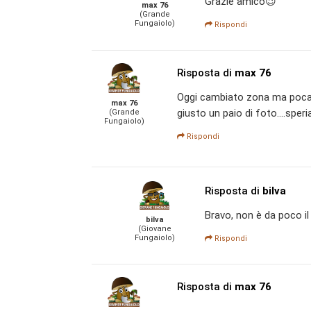
Grazie amico😉
max 76
(Grande
Fungaiolo)
Rispondi
Risposta di
max 76
Oggi cambiato zona ma poca r
max 76
giusto un paio di foto....sp
(Grande
Fungaiolo)
Rispondi
Risposta di
bilva
Bravo, non è da poco il 
bilva
(Giovane
Fungaiolo)
Rispondi
Risposta di
max 76
.....