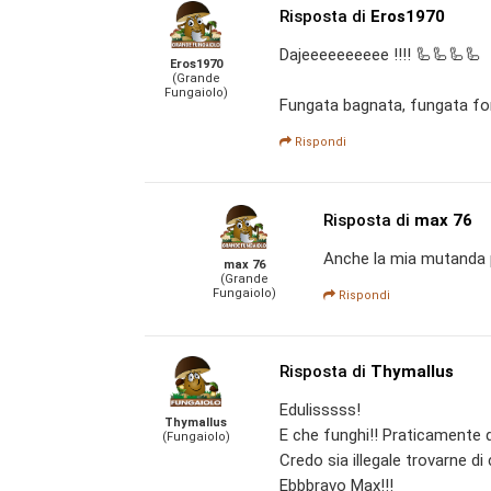
Risposta di
Eros1970
Dajeeeeeeeeee !!!! 🦾🦾🦾🦾
Eros1970
(Grande
Fungaiolo)
Fungata bagnata, fungata for
Rispondi
Risposta di
max 76
Anche la mia mutanda 
max 76
(Grande
Fungaiolo)
Rispondi
Risposta di
Thymallus
Edulisssss!
Thymallus
E che funghi!! Praticamente
(Fungaiolo)
Credo sia illegale trovarne di c
Ebbbravo Max!!!