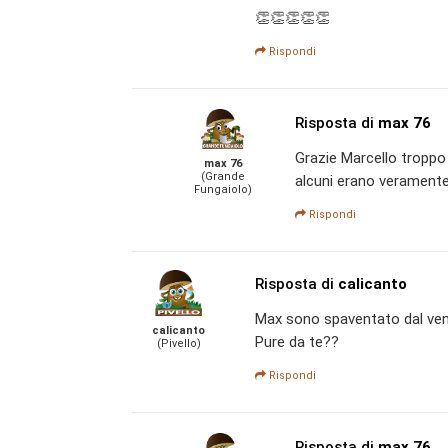
👏👏👏👏👏
Rispondi
Risposta di
max 76
Grazie Marcello troppo
max 76
(Grande
alcuni erano veramente
Fungaiolo)
Rispondi
Risposta di
calicanto
Max sono spaventato dal ven
calicanto
Pure da te??
(Pivello)
Rispondi
Risposta di
max 76