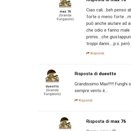
Ciao cali....beh penso a
max 76
(Grande
forte o meno forte....
Fungaiolo)
può anche aiutare ad as
che odio e fanno male a
primis....che giustappu
troppi danni.....p.s. per
Rispondi
Risposta di
dueotto
Grandissimo Max!!!!! Funghi s
dueotto
sempre vento è...
(Grande
Fungaiolo)
Rispondi
Risposta di
max 76