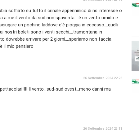
bbia soffiato su tutto il crinale appenninico di ns interesse o
ma a me il vento da sud non spaventa... è un vento umido e
ciugare un pochino laddove c'è pioggia in eccesso....quelli
i nostri boleti sono i venti secchi....tramontana in
nto dovrebbe arrivare per 2 giorni....speriamo non faccia
ò è il mio pensiero
26 Settembre 2024 22:25
pettacolari!!!! Il vento...sud-sud ovest...meno danni ma
26 Settembre 2024 23:11