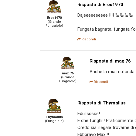
Risposta di
Eros1970
Dajeeeeeeeeee !!!! 🦾🦾🦾🦾
Eros1970
(Grande
Fungaiolo)
Fungata bagnata, fungata for
Rispondi
Risposta di
max 76
Anche la mia mutanda 
max 76
(Grande
Fungaiolo)
Rispondi
Risposta di
Thymallus
Edulisssss!
Thymallus
E che funghi!! Praticamente
(Fungaiolo)
Credo sia illegale trovarne di c
Ebbbravo Max!!!