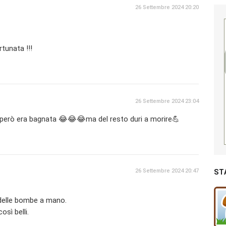
26 Settembre 2024 20:20
tunata !!!
26 Settembre 2024 23:04
però era bagnata 😂😂😂ma del resto duri a morire💪
26 Settembre 2024 20:47
ST
 delle bombe a mano.
osì belli.