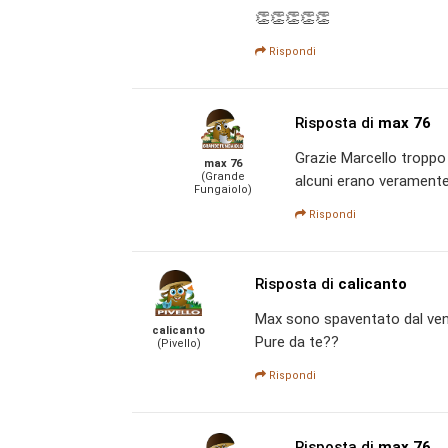
👏👏👏👏👏
Rispondi
Risposta di
max 76
Grazie Marcello troppo
max 76
(Grande
alcuni erano veramente
Fungaiolo)
Rispondi
Risposta di
calicanto
Max sono spaventato dal ven
calicanto
Pure da te??
(Pivello)
Rispondi
Risposta di
max 76