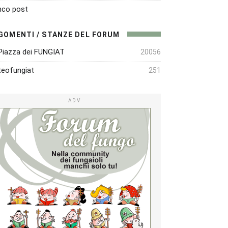
nco post
GOMENTI / STANZE DEL FORUM
Piazza dei FUNGIAT
20056
eofungiat
251
ADV