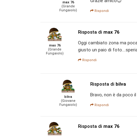
Grazie amico😉
max 76
(Grande
Fungaiolo)
Rispondi
Risposta di
max 76
Oggi cambiato zona ma poca r
max 76
giusto un paio di foto....sp
(Grande
Fungaiolo)
Rispondi
Risposta di
bilva
Bravo, non è da poco il 
bilva
(Giovane
Fungaiolo)
Rispondi
Risposta di
max 76
.....