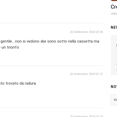
Cr
Ulti
NE
26 Settembre 2024 23:06
 gentile....non si vedono xke sono sotto nella cassetta ma
 un trionfo
26 Settembre 2024 21:27
to trovato da radura.
NO
N
26 Settembre 2024 23:10