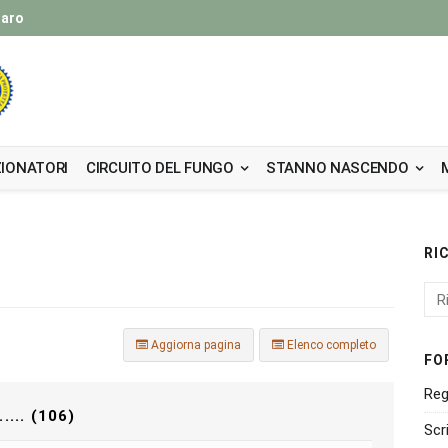
taro
IONATORI
CIRCUITO DEL FUNGO
STANNO NASCENDO
RI
Aggiorna pagina
Elenco completo
FO
Reg
... (106)
Scr