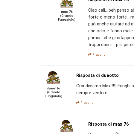
Ciao cali....beh penso a
max 76
(Grande
forte o meno forte....
Fungaiolo)
può anche aiutare ad as
che odio e fanno male a
primis....che giustappu
troppi danni.....p.s. per
Rispondi
Risposta di
dueotto
Grandissimo Max!!!!! Funghi s
dueotto
sempre vento è...
(Grande
Fungaiolo)
Rispondi
Risposta di
max 76