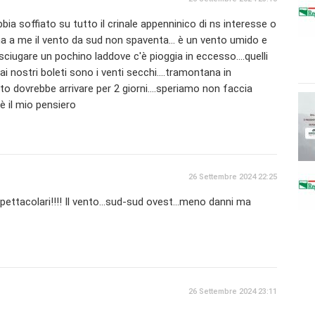
bbia soffiato su tutto il crinale appenninico di ns interesse o
ma a me il vento da sud non spaventa... è un vento umido e
ciugare un pochino laddove c'è pioggia in eccesso....quelli
i nostri boleti sono i venti secchi....tramontana in
nto dovrebbe arrivare per 2 giorni....speriamo non faccia
ò è il mio pensiero
26 Settembre 2024 22:25
pettacolari!!!! Il vento...sud-sud ovest...meno danni ma
26 Settembre 2024 23:11