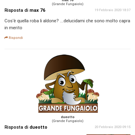
max 76
(Grande Fungaiolo)
Risposta di
max 76
19 Febbraio 2020 18:37
Cos'è quella roba li aldone? ....delucidami che sono molto capra
in merito
Rispondi
dueotto
(Grande Fungaiolo)
Risposta di
dueotto
20 Febbraio 2020 09:15