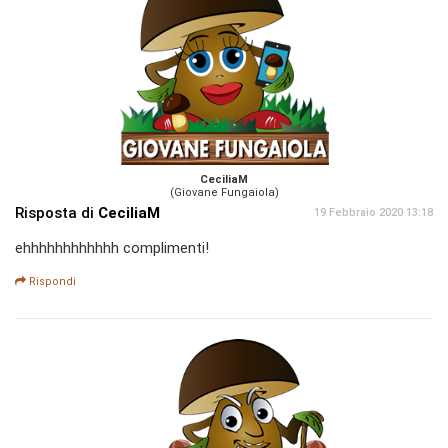
CeciliaM
(Giovane Fungaiola)
Risposta di
CeciliaM
19 Febbraio 2020 13:18
ehhhhhhhhhhhh complimenti!
Rispondi