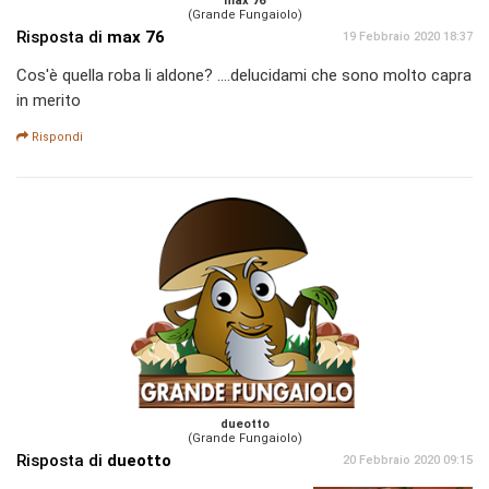
max 76
(Grande Fungaiolo)
Risposta di
max 76
19 Febbraio 2020 18:37
Cos'è quella roba li aldone? ....delucidami che sono molto capra
in merito
Rispondi
dueotto
(Grande Fungaiolo)
Risposta di
dueotto
20 Febbraio 2020 09:15