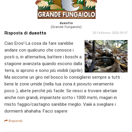
dueotto
(Grande Fungaiolo)
Risposta di
dueotto
26 Febbraio 2020 09:07
Ciao Eros! La cosa da fare sarebbe
andare con qualcuno che conosce i
posti o, in alternativa, battere i boschi a
stagione avanzata quando escono dalla
terra, si aprono e sono più visibili (aprile).
Ma siccome un giro nel bosco lo consiglierei sempre a tutti :
bene le zone umide (nella tua zona è piovuto veramente
poco..), abete perchè più facile. Se riesci a trovare abetaie
anche non grandi, impiantate sotto i 1000 metri, magari in
misto faggio/castagno sarebbe meglio. Vaiiii a svegliare i
dormienti ahahaha. Facci sapere
Rispondi