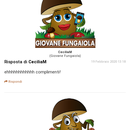
CeciliaM
(Giovane Fungaiola)
Risposta di
CeciliaM
19 Febbraio 2020 13:18
ehhhhhhhhhhhh complimenti!
Rispondi