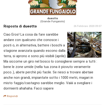
dueotto
(Grande Fungaiolo)
Risposta di
dueotto
26 Febbraio 2020 09:07
Ciao Eros! La cosa da fare sarebbe
andare con qualcuno che conosce i
posti o, in alternativa, battere i boschi a
stagione avanzata quando escono dalla
terra, si aprono e sono più visibili (aprile).
Ma siccome un giro nel bosco lo consiglierei sempre a tutti :
bene le zone umide (nella tua zona è piovuto veramente
poco..), abete perchè più facile. Se riesci a trovare abetaie
anche non grandi, impiantate sotto i 1000 metri, magari in
misto faggio/castagno sarebbe meglio. Vaiiii a svegliare i
dormienti ahahaha. Facci sapere
Rispondi