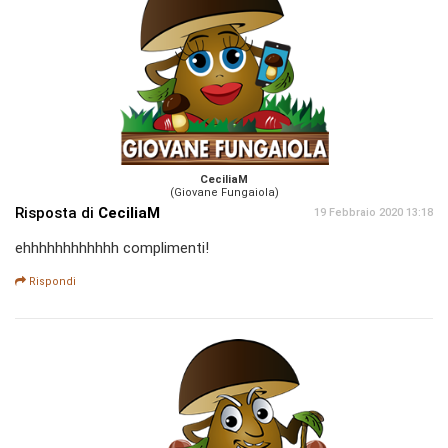
CeciliaM
(Giovane Fungaiola)
Risposta di
CeciliaM
19 Febbraio 2020 13:18
ehhhhhhhhhhhh complimenti!
Rispondi