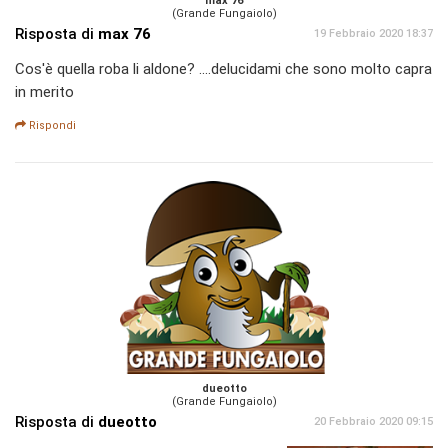
max 76
(Grande Fungaiolo)
Risposta di
max 76
19 Febbraio 2020 18:37
Cos'è quella roba li aldone? ....delucidami che sono molto capra
in merito
Rispondi
dueotto
(Grande Fungaiolo)
Risposta di
dueotto
20 Febbraio 2020 09:15