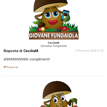
CeciliaM
(Giovane Fungaiola)
Risposta di
CeciliaM
19 Febbraio 2020 13:18
ehhhhhhhhhhhh complimenti!
Rispondi