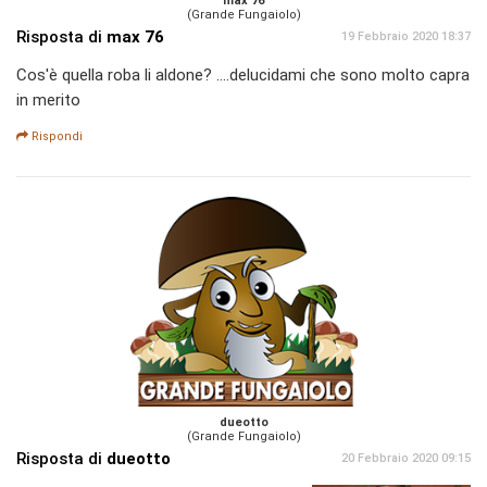
max 76
(Grande Fungaiolo)
Risposta di
max 76
19 Febbraio 2020 18:37
Cos'è quella roba li aldone? ....delucidami che sono molto capra
in merito
Rispondi
dueotto
(Grande Fungaiolo)
Risposta di
dueotto
20 Febbraio 2020 09:15