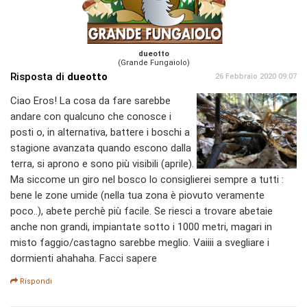
dueotto
(Grande Fungaiolo)
Risposta di
dueotto
26 Febbraio 2020 09:07
Ciao Eros! La cosa da fare sarebbe
andare con qualcuno che conosce i
posti o, in alternativa, battere i boschi a
stagione avanzata quando escono dalla
terra, si aprono e sono più visibili (aprile).
Ma siccome un giro nel bosco lo consiglierei sempre a tutti :
bene le zone umide (nella tua zona è piovuto veramente
poco..), abete perchè più facile. Se riesci a trovare abetaie
anche non grandi, impiantate sotto i 1000 metri, magari in
misto faggio/castagno sarebbe meglio. Vaiiii a svegliare i
dormienti ahahaha. Facci sapere
Rispondi