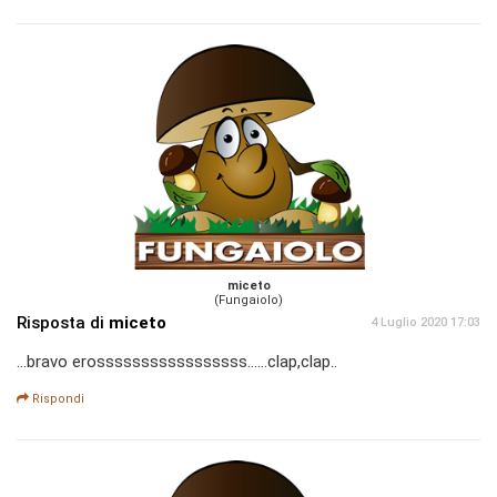
miceto
(Fungaiolo)
Risposta di
miceto
4 Luglio 2020 17:03
...bravo erosssssssssssssssss......clap,clap..
Rispondi