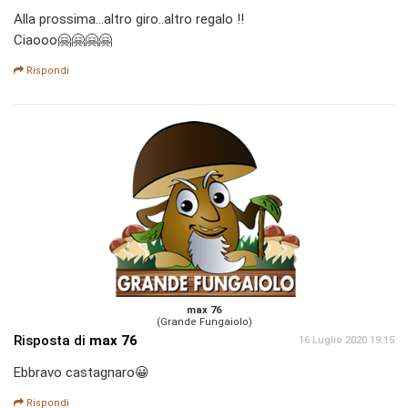
Alla prossima...altro giro..altro regalo !!
Ciaooo🤗🤗🤗🤗
Rispondi
max 76
(Grande Fungaiolo)
Risposta di
max 76
16 Luglio 2020 19:15
Ebbravo castagnaro😀
Rispondi