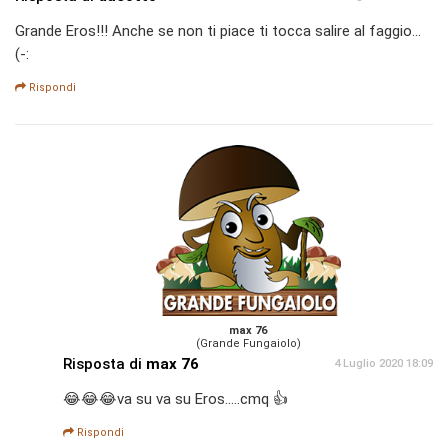
Grande Eros!!! Anche se non ti piace ti tocca salire al faggio...
(-:
Rispondi
max 76
(Grande Fungaiolo)
Risposta di
max 76
4 Luglio 2020 18:09
😂😂😂va su va su Eros.....cmq 👍
Rispondi