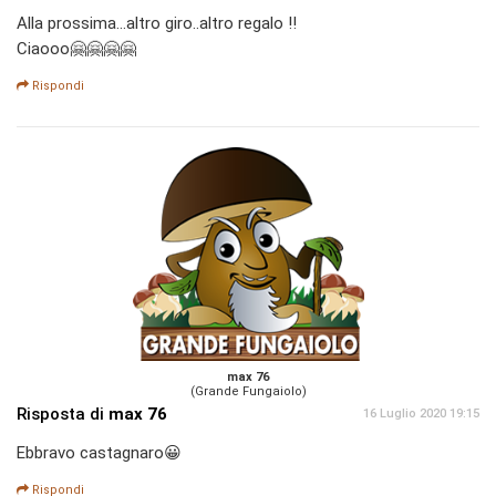
Alla prossima...altro giro..altro regalo !!
Ciaooo🤗🤗🤗🤗
Rispondi
max 76
(Grande Fungaiolo)
Risposta di
max 76
16 Luglio 2020 19:15
Ebbravo castagnaro😀
Rispondi