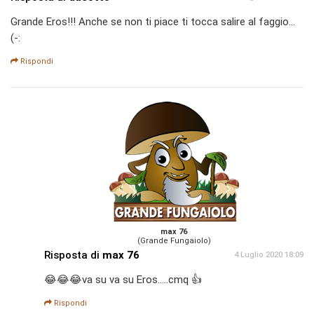
Grande Eros!!! Anche se non ti piace ti tocca salire al faggio...
(-:
Rispondi
max 76
(Grande Fungaiolo)
Risposta di
max 76
4 Luglio 2020 18:09
😂😂😂va su va su Eros.....cmq 👍
Rispondi