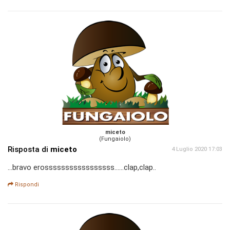
miceto
(Fungaiolo)
Risposta di
miceto
4 Luglio 2020 17:03
...bravo erosssssssssssssssss......clap,clap..
Rispondi