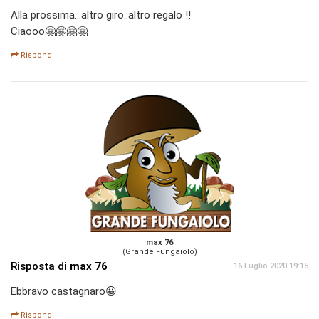
Alla prossima...altro giro..altro regalo !!
Ciaooo🤗🤗🤗🤗
Rispondi
max 76
(Grande Fungaiolo)
Risposta di
max 76
16 Luglio 2020 19:15
Ebbravo castagnaro😀
Rispondi