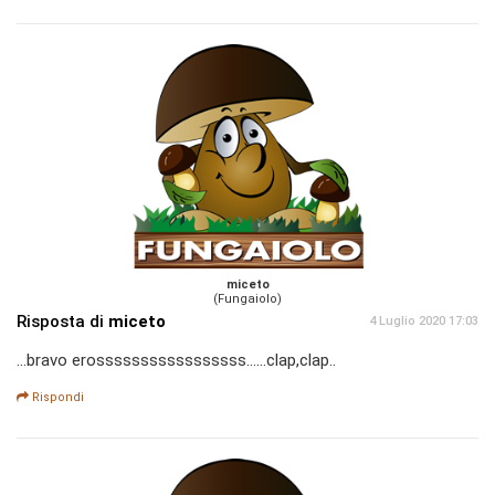
miceto
(Fungaiolo)
Risposta di
miceto
4 Luglio 2020 17:03
...bravo erosssssssssssssssss......clap,clap..
Rispondi