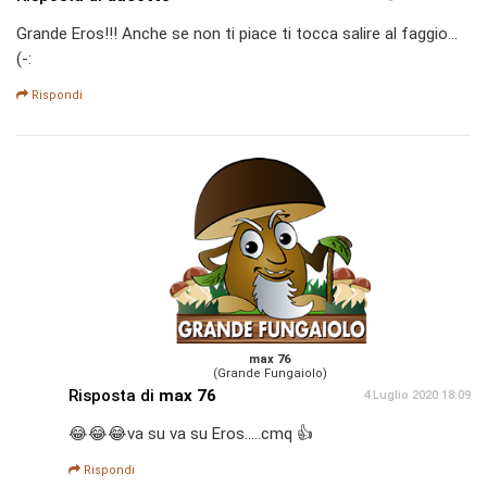
Grande Eros!!! Anche se non ti piace ti tocca salire al faggio...
(-:
Rispondi
max 76
(Grande Fungaiolo)
Risposta di
max 76
4 Luglio 2020 18:09
😂😂😂va su va su Eros.....cmq 👍
Rispondi