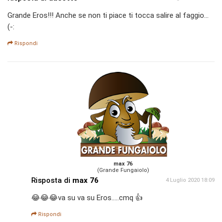
Grande Eros!!! Anche se non ti piace ti tocca salire al faggio...
(-:
Rispondi
max 76
(Grande Fungaiolo)
Risposta di
max 76
4 Luglio 2020 18:09
😂😂😂va su va su Eros.....cmq 👍
Rispondi