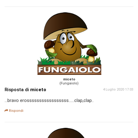
miceto
(Fungaiolo)
Risposta di
miceto
4 Luglio 2020 17:03
...bravo erosssssssssssssssss......clap,clap..
Rispondi