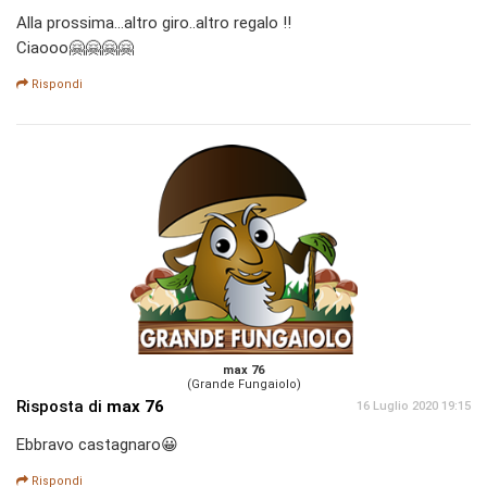
Alla prossima...altro giro..altro regalo !!
Ciaooo🤗🤗🤗🤗
Rispondi
max 76
(Grande Fungaiolo)
Risposta di
max 76
16 Luglio 2020 19:15
Ebbravo castagnaro😀
Rispondi