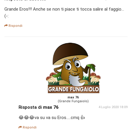
Grande Eros!!! Anche se non ti piace ti tocca salire al faggio...
(-:
Rispondi
max 76
(Grande Fungaiolo)
Risposta di
max 76
4 Luglio 2020 18:09
😂😂😂va su va su Eros.....cmq 👍
Rispondi