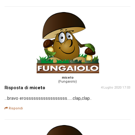
miceto
(Fungaiolo)
Risposta di
miceto
4 Luglio 2020 17:03
...bravo erosssssssssssssssss......clap,clap..
Rispondi