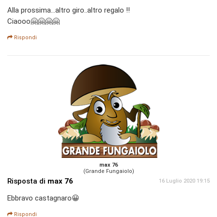
Alla prossima...altro giro..altro regalo !!
Ciaooo🤗🤗🤗🤗
Rispondi
max 76
(Grande Fungaiolo)
Risposta di
max 76
16 Luglio 2020 19:15
Ebbravo castagnaro😀
Rispondi