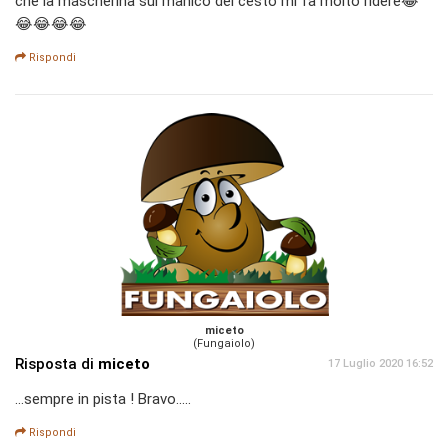
che la mascherina sul manico del cesto mi fa molto ridere😂
😂😂😂😂
Rispondi
miceto
(Fungaiolo)
Risposta di
miceto
17 Luglio 2020 16:52
...sempre in pista ! Bravo.....
Rispondi