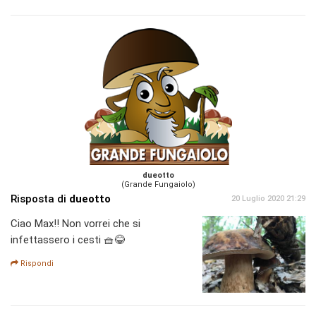
dueotto
(Grande Fungaiolo)
Risposta di
dueotto
20 Luglio 2020 21:29
Ciao Max!! Non vorrei che si
infettassero i cesti 🧺😂
Rispondi