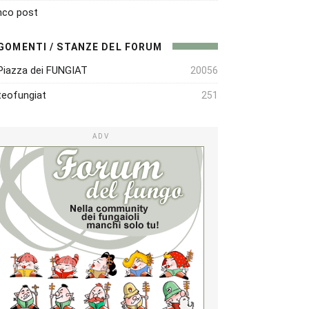
nco post
GOMENTI / STANZE DEL FORUM
Piazza dei FUNGIAT
20056
eofungiat
251
ADV