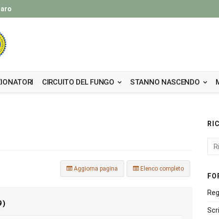
taro
IONATORI
CIRCUITO DEL FUNGO
STANNO NASCENDO
RI
Aggiorna pagina
Elenco completo
FO
Reg
9)
Scr