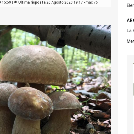
 15:59 |
Ultima risposta
26 Agosto 2020 19:17 - max 76
Ele
AR
La 
Met