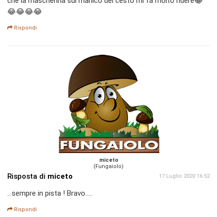
che la mascherina sul manico del cesto mi fa molto ridere😂
😂😂😂😂
Rispondi
miceto
(Fungaiolo)
Risposta di
miceto
17 Luglio 2020 16:52
...sempre in pista ! Bravo.....
Rispondi