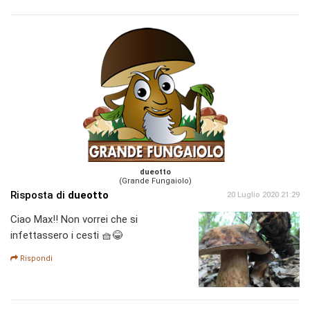
dueotto
(Grande Fungaiolo)
Risposta di
dueotto
20 Luglio 2020 21:29
Ciao Max!! Non vorrei che si
infettassero i cesti 🧺😂
Rispondi