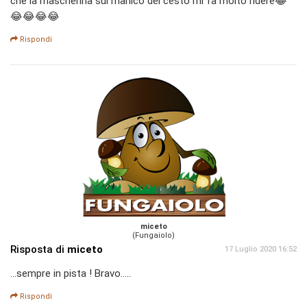
che la mascherina sul manico del cesto mi fa molto ridere😂
😂😂😂😂
Rispondi
miceto
(Fungaiolo)
Risposta di
miceto
17 Luglio 2020 16:52
...sempre in pista ! Bravo.....
Rispondi