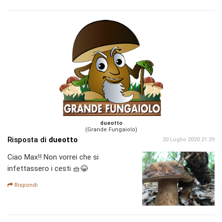
dueotto
(Grande Fungaiolo)
Risposta di
dueotto
20 Luglio 2020 21:29
Ciao Max!! Non vorrei che si
infettassero i cesti 🧺😂
Rispondi