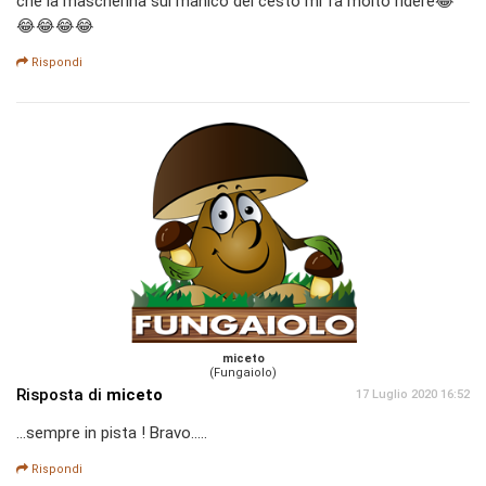
che la mascherina sul manico del cesto mi fa molto ridere😂
😂😂😂😂
Rispondi
miceto
(Fungaiolo)
Risposta di
miceto
17 Luglio 2020 16:52
...sempre in pista ! Bravo.....
Rispondi