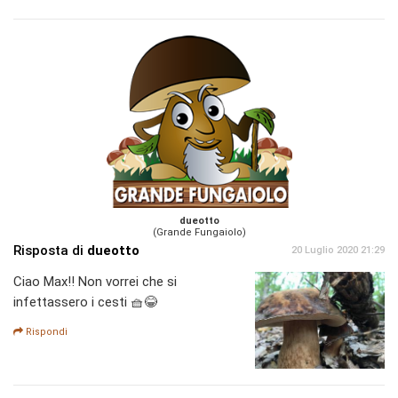
dueotto
(Grande Fungaiolo)
Risposta di
dueotto
20 Luglio 2020 21:29
Ciao Max!! Non vorrei che si
infettassero i cesti 🧺😂
Rispondi