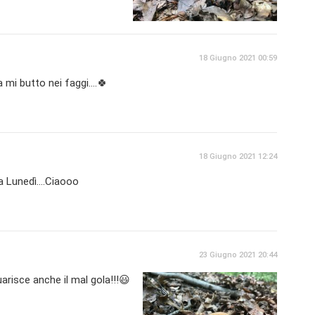
18 Giugno 2021 00:59
mi butto nei faggi....🍀
18 Giugno 2021 12:24
a Lunedì....Ciaooo
23 Giugno 2021 20:44
uarisce anche il mal gola!!!😃