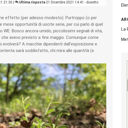
1 21:30 |
Ultima risposta
21 Dicembre 2021 14:41 - dueotto
Ele
lche effetto (per adesso modesto). Purtroppo (o per
AR
 mese opportunità di uscite serie, per cui parlo di quel
La 
o WE. Bosco ancora umido, piccolissimi segnali di vita,
uel che avevo previsto a fine maggio. Comunque come
Met
i evolverà? A macchie dipendenti dall'esposizione e
contenta sarà soddisfatto, chi mira alle quantità (e