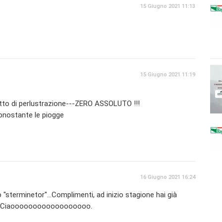
15 Giugno 2021 11:13
15 Giugno 2021 11:19
retto di perlustrazione---ZERO ASSOLUTO !!!
onostante le piogge
16 Giugno 2021 16:24
no "sterminetor"...Complimenti, ad inizio stagione hai già
sco! Ciaoooooooooooooooooo.