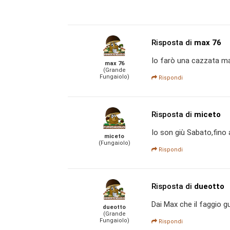
Risposta di
max 76
Io farò una cazzata ma 
max 76
(Grande
Fungaiolo)
Rispondi
Risposta di
miceto
Io son giù Sabato,fino 
miceto
(Fungaiolo)
Rispondi
Risposta di
dueotto
Dai Max che il faggio g
dueotto
(Grande
Fungaiolo)
Rispondi