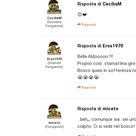
Risposta di
CeciliaM
😍❤️
CeciliaM
(Giovane
Rispondi
Fungaiola)
Risposta di
Eros1970
Bella Aldooooo !!!
Eros1970
Proprio così...stamattina gi
(Grande
Fungaiolo)
Bosco quasi in sofferenza n
😭😭😭😭
Rispondi
Risposta di
miceto
...beh,,, comunque sia...sei u
miceto
colpito. Ci si vede nel bo
(Fungaiolo)