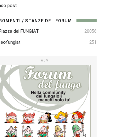
nco post
GOMENTI / STANZE DEL FORUM
Piazza dei FUNGIAT
20056
eofungiat
251
ADV