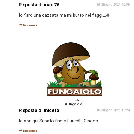
Risposta di
max 76
18 Giugno 2021 00:59
Io farò una cazzata ma mi butto nei faggi....🍀
Rispondi
miceto
(Fungaiolo)
Risposta di
miceto
18 Giugno 2021 12:24
Io son giù Sabato,fino a Lunedì....Ciaooo
Rispondi