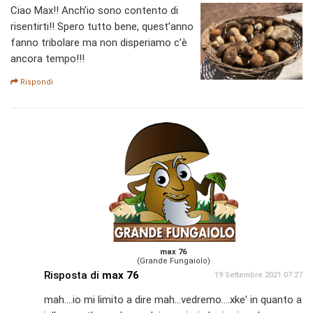
Ciao Max!! Anch’io sono contento di
risentirti!! Spero tutto bene, quest’anno
fanno tribolare ma non disperiamo c’è
ancora tempo!!!
Rispondi
max 76
(Grande Fungaiolo)
Risposta di
max 76
19 Settembre 2021 07:27
mah....io mi limito a dire mah...vedremo....xke' in quanto a