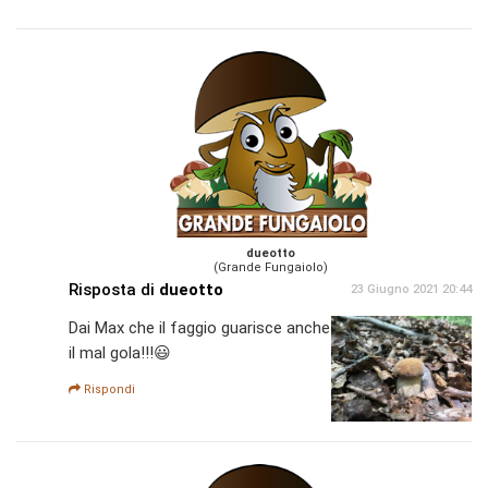
dueotto
(Grande Fungaiolo)
Risposta di
dueotto
23 Giugno 2021 20:44
Dai Max che il faggio guarisce anche
il mal gola!!!😃
Rispondi