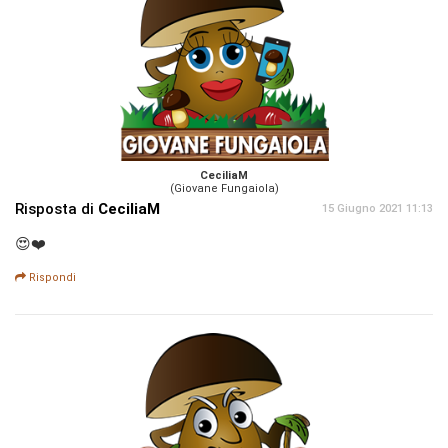
CeciliaM
(Giovane Fungaiola)
Risposta di
CeciliaM
15 Giugno 2021 11:13
😍❤️
Rispondi