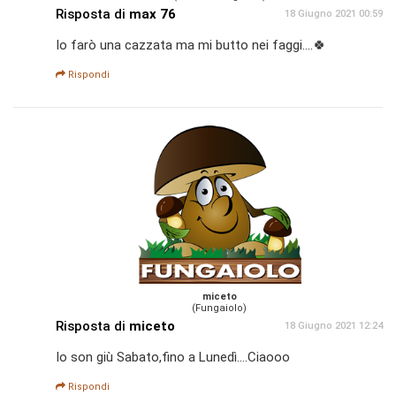
Risposta di
max 76
18 Giugno 2021 00:59
Io farò una cazzata ma mi butto nei faggi....🍀
Rispondi
miceto
(Fungaiolo)
Risposta di
miceto
18 Giugno 2021 12:24
Io son giù Sabato,fino a Lunedì....Ciaooo
Rispondi