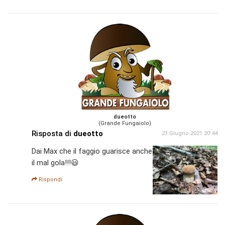
dueotto
(Grande Fungaiolo)
Risposta di
dueotto
23 Giugno 2021 20:44
Dai Max che il faggio guarisce anche
il mal gola!!!😃
Rispondi