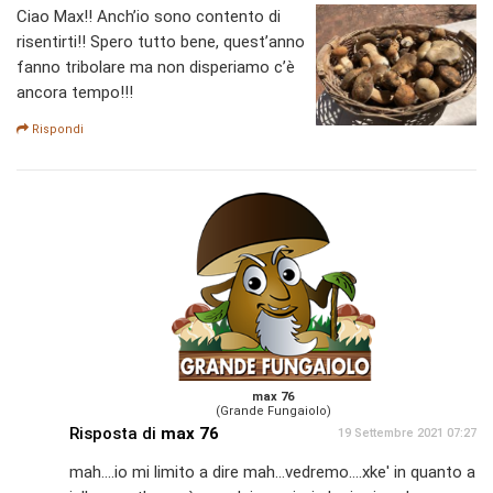
Ciao Max!! Anch’io sono contento di
risentirti!! Spero tutto bene, quest’anno
fanno tribolare ma non disperiamo c’è
ancora tempo!!!
Rispondi
max 76
(Grande Fungaiolo)
Risposta di
max 76
19 Settembre 2021 07:27
mah....io mi limito a dire mah...vedremo....xke' in quanto a