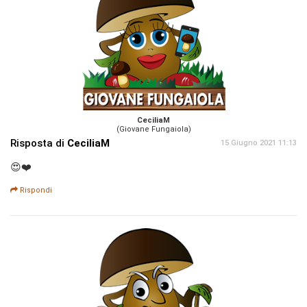
CeciliaM
(Giovane Fungaiola)
Risposta di
CeciliaM
15 Giugno 2021 11:13
😍❤️
Rispondi