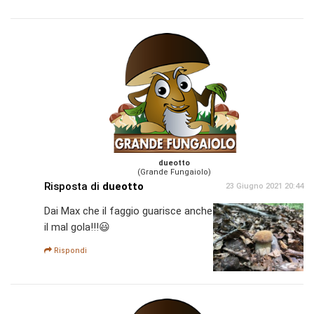
dueotto
(Grande Fungaiolo)
Risposta di
dueotto
23 Giugno 2021 20:44
Dai Max che il faggio guarisce anche
il mal gola!!!😃
Rispondi