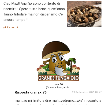
Ciao Max!! Anch’io sono contento di
risentirti!! Spero tutto bene, quest’anno
fanno tribolare ma non disperiamo c’è
ancora tempo!!!
Rispondi
max 76
(Grande Fungaiolo)
Risposta di
max 76
19 Settembre 2021 07:27
mah....io mi limito a dire mah...vedremo....xke' in quanto a