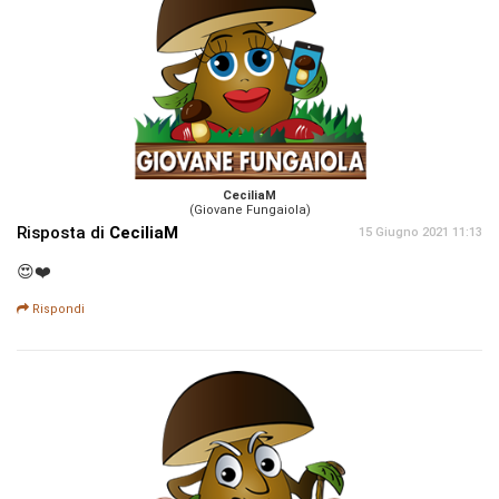
CeciliaM
(Giovane Fungaiola)
Risposta di
CeciliaM
15 Giugno 2021 11:13
😍❤️
Rispondi