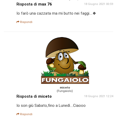
Risposta di
max 76
18 Giugno 2021 00:59
Io farò una cazzata ma mi butto nei faggi....🍀
Rispondi
miceto
(Fungaiolo)
Risposta di
miceto
18 Giugno 2021 12:24
Io son giù Sabato,fino a Lunedì....Ciaooo
Rispondi