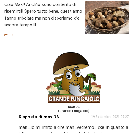
Ciao Max!! Anch’io sono contento di
risentirti!! Spero tutto bene, quest’anno
fanno tribolare ma non disperiamo c’è
ancora tempo!!!
Rispondi
max 76
(Grande Fungaiolo)
Risposta di
max 76
19 Settembre 2021 07:27
mah....io mi limito a dire mah...vedremo....xke' in quanto a