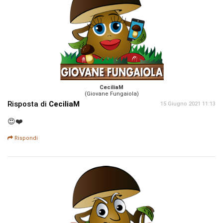
CeciliaM
(Giovane Fungaiola)
Risposta di
CeciliaM
15 Giugno 2021 11:13
😍❤️
Rispondi