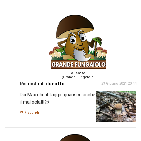
dueotto
(Grande Fungaiolo)
Risposta di
dueotto
23 Giugno 2021 20:44
Dai Max che il faggio guarisce anche
il mal gola!!!😃
Rispondi