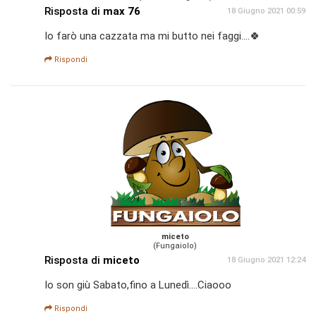
Risposta di
max 76
18 Giugno 2021 00:59
Io farò una cazzata ma mi butto nei faggi....🍀
Rispondi
miceto
(Fungaiolo)
Risposta di
miceto
18 Giugno 2021 12:24
Io son giù Sabato,fino a Lunedì....Ciaooo
Rispondi