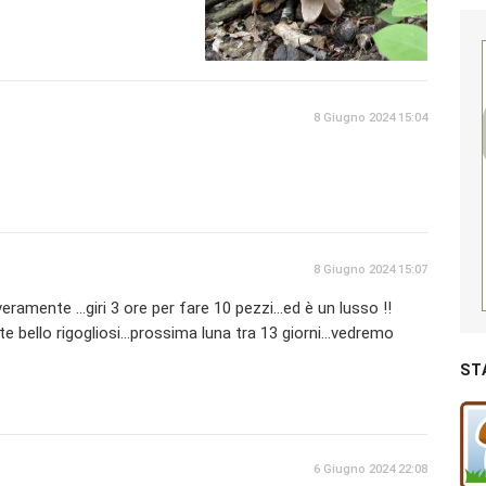
8 Giugno 2024 15:04
8 Giugno 2024 15:07
amente ...giri 3 ore per fare 10 pezzi...ed è un lusso !!
e bello rigogliosi...prossima luna tra 13 giorni...vedremo
ST
6 Giugno 2024 22:08