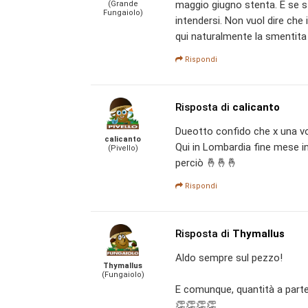
maggio giugno stenta. E se st
(Grande
Fungaiolo)
intendersi. Non vuol dire ch
qui naturalmente la smentita 
Rispondi
Risposta di
calicanto
Dueotto confido che x una vol
calicanto
Qui in Lombardia fine mese i
(Pivello)
perciò 🤞🤞🤞
Rispondi
Risposta di
Thymallus
Aldo sempre sul pezzo!
Thymallus
(Fungaiolo)
E comunque, quantità a parte,
👏👏👏👏