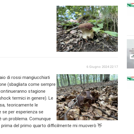
6 Giugno 2024 22:17
aio di rossi mangiucchiati
zione (sbagliata come sempre
 continueranno stagione
hock termici in genere). Le
a, teoricamente le
e se per esperienza se
 è un problema. Comunque
 prima del primo quarto difficilmente mi muoverò 👋