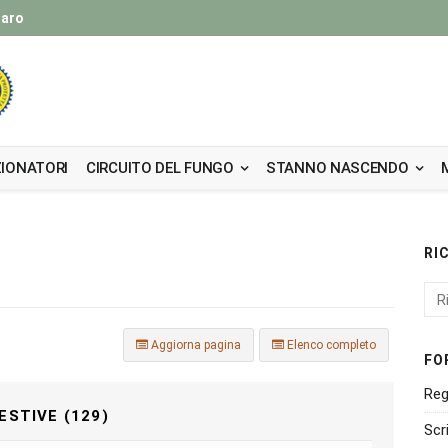
taro
IONATORI
CIRCUITO DEL FUNGO
STANNO NASCENDO
RI
Aggiorna pagina
Elenco completo
FO
Reg
ESTIVE (129)
Scr