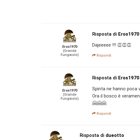
Risposta di
Eros1970
Dajeeeee !!! 👏👏👏
Eros1970
(Grande
Fungaiolo)
Rispondi
Risposta di
Eros1970
Spinta ne hanno poca ver
Eros1970
(Grande
Ora il bosco è verament
Fungaiolo)
🤗🤗🤗
Rispondi
Risposta di
dueotto