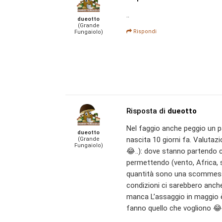
..
dueotto
(Grande
Rispondi
Fungaiolo)
Risposta di
dueotto
Nel faggio anche peggio un p
dueotto
nascita 10 giorni fa. Valuta
(Grande
Fungaiolo)
😂..): dove stanno partendo
permettendo (vento, Africa, s
quantità sono una scommess
condizioni ci sarebbero anch
manca L’assaggio in maggio
fanno quello che vogliono 😂