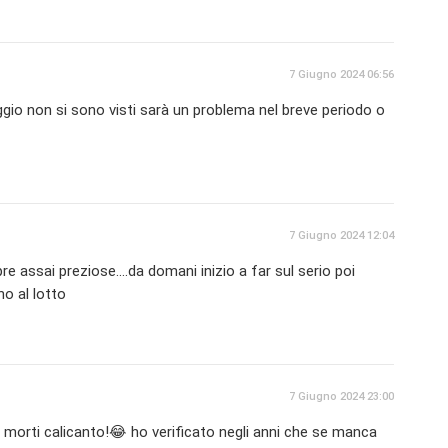
7 Giugno 2024 06:56
gio non si sono visti sarà un problema nel breve periodo o
7 Giugno 2024 12:04
e assai preziose....da domani inizio a far sul serio poi
rno al lotto
7 Giugno 2024 23:00
 morti calicanto!😂 ho verificato negli anni che se manca