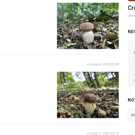
Cr
Ulti
NE
6 Giugno 2024 22:09
NO
N
6 Giugno 2024 22:10