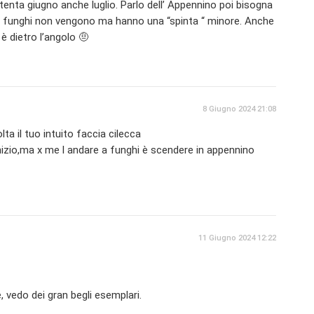
enta giugno anche luglio. Parlo dell’ Appennino poi bisogna
e i funghi non vengono ma hanno una “spinta “ minore. Anche
è dietro l’angolo 🤨
8 Giugno 2024 21:08
ta il tuo intuito faccia cilecca
nizio,ma x me l andare a funghi è scendere in appennino
11 Giugno 2024 12:22
 vedo dei gran begli esemplari.