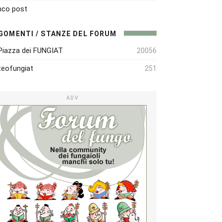
nco post
GOMENTI / STANZE DEL FORUM
Piazza dei FUNGIAT
20056
eofungiat
251
ADV