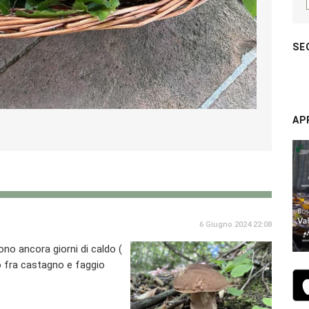
SE
AP
6 Giugno 2024 22:08
ono ancora giorni di caldo (
lto fra castagno e faggio