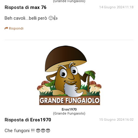
(Grande Fungaiolo)
Risposta di
max 76
14 Giugno 2024 11:18
Beh cavoli....belli però 🙂👍
Rispondi
Eros1970
(Grande Fungaiolo)
Risposta di
Eros1970
15 Giugno 2024 16:02
Che fungoni !!! 😎😎😎