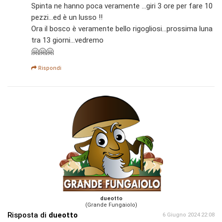
Spinta ne hanno poca veramente ...giri 3 ore per fare 10
pezzi...ed è un lusso !!
Ora il bosco è veramente bello rigogliosi...prossima luna
tra 13 giorni...vedremo
🤗🤗🤗
Rispondi
dueotto
(Grande Fungaiolo)
Risposta di
dueotto
6 Giugno 2024 22:08