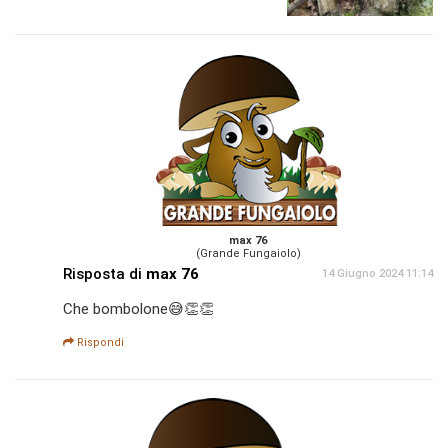
max 76
(Grande Fungaiolo)
Risposta di
max 76
14 Giugno 2024 11:14
Che bombolone😅👏👏
Rispondi