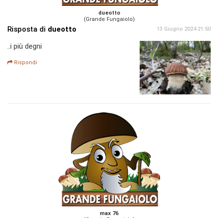
dueotto
(Grande Fungaiolo)
Risposta di
dueotto
13 Giugno 2024 21:50
..i più degni
Rispondi
max 76