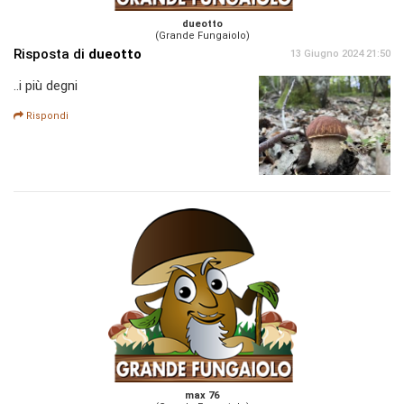
dueotto
(Grande Fungaiolo)
Risposta di
dueotto
13 Giugno 2024 21:50
..i più degni
Rispondi
max 76