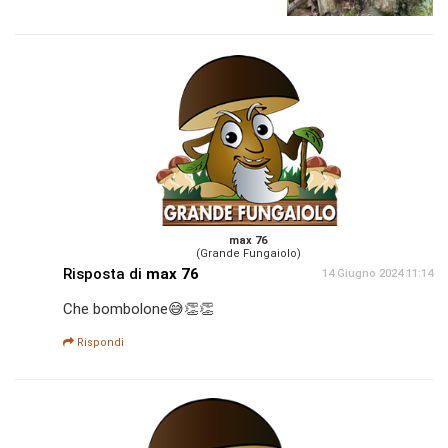
max 76
(Grande Fungaiolo)
Risposta di
max 76
14 Giugno 2024 11:14
Che bombolone😅👏👏
Rispondi