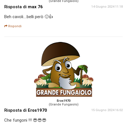
(Grande Fungaiolo)
Risposta di
max 76
14 Giugno 2024 11:18
Beh cavoli....belli però 🙂👍
Rispondi
Eros1970
(Grande Fungaiolo)
Risposta di
Eros1970
15 Giugno 2024 16:02
Che fungoni !!! 😎😎😎