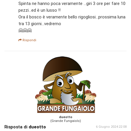
Spinta ne hanno poca veramente ...giri 3 ore per fare 10
pezzi...ed è un lusso !!
Ora il bosco è veramente bello rigogliosi...prossima luna
tra 13 giorni...vedremo
🤗🤗🤗
Rispondi
dueotto
(Grande Fungaiolo)
Risposta di
dueotto
6 Giugno 2024 22:08