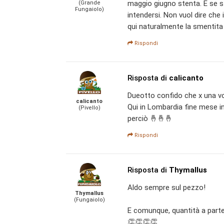
maggio giugno stenta. E se st
(Grande
Fungaiolo)
intendersi. Non vuol dire ch
qui naturalmente la smentita 
Rispondi
Risposta di
calicanto
Dueotto confido che x una vol
calicanto
Qui in Lombardia fine mese i
(Pivello)
perciò 🤞🤞🤞
Rispondi
Risposta di
Thymallus
Aldo sempre sul pezzo!
Thymallus
(Fungaiolo)
E comunque, quantità a parte,
👏👏👏👏