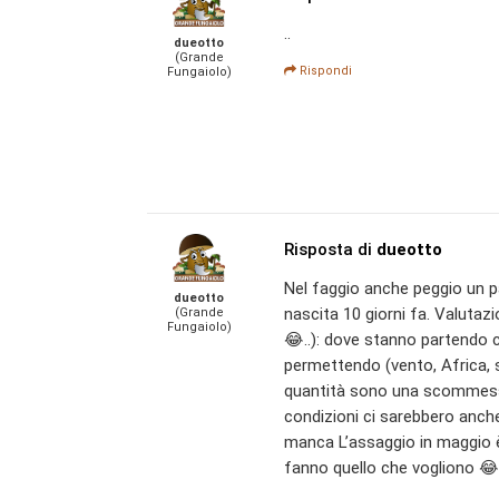
..
dueotto
(Grande
Rispondi
Fungaiolo)
Risposta di
dueotto
Nel faggio anche peggio un p
dueotto
nascita 10 giorni fa. Valuta
(Grande
Fungaiolo)
😂..): dove stanno partendo
permettendo (vento, Africa, s
quantità sono una scommess
condizioni ci sarebbero anch
manca L’assaggio in maggio
fanno quello che vogliono 😂