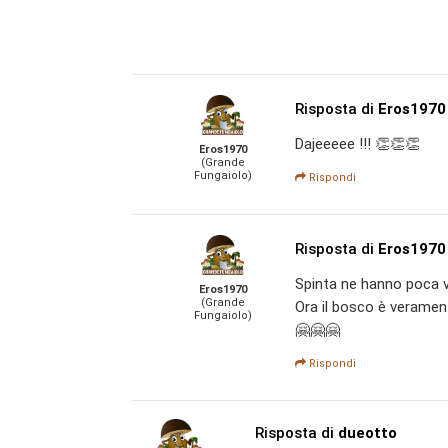
Risposta di
Eros1970
Dajeeeee !!! 👏👏👏
Eros1970
(Grande
Fungaiolo)
Rispondi
Risposta di
Eros1970
Spinta ne hanno poca ver
Eros1970
(Grande
Ora il bosco è verament
Fungaiolo)
🤗🤗🤗
Rispondi
Risposta di
dueotto