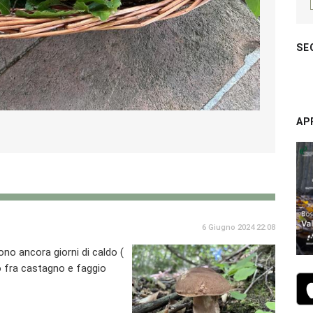
SE
AP
6 Giugno 2024 22:08
ono ancora giorni di caldo (
lto fra castagno e faggio