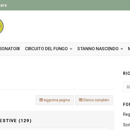
taro
IONATORI
CIRCUITO DEL FUNGO
STANNO NASCENDO
RI
Aggiorna pagina
Elenco completo
FO
Reg
ESTIVE (129)
Scr