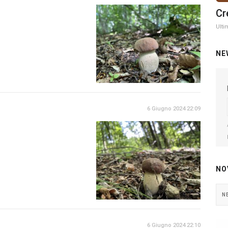
Cr
Ulti
NE
6 Giugno 2024 22:09
NO
N
6 Giugno 2024 22:10