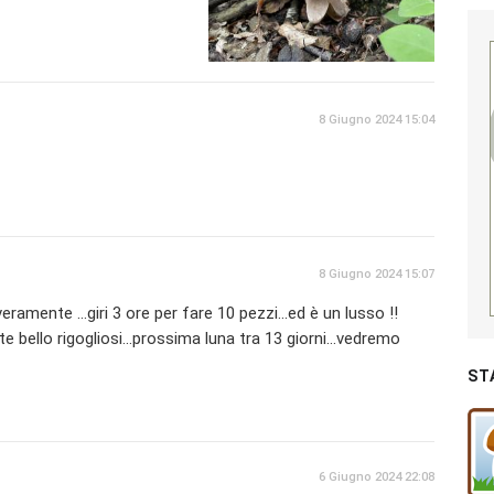
8 Giugno 2024 15:04
8 Giugno 2024 15:07
amente ...giri 3 ore per fare 10 pezzi...ed è un lusso !!
e bello rigogliosi...prossima luna tra 13 giorni...vedremo
ST
6 Giugno 2024 22:08