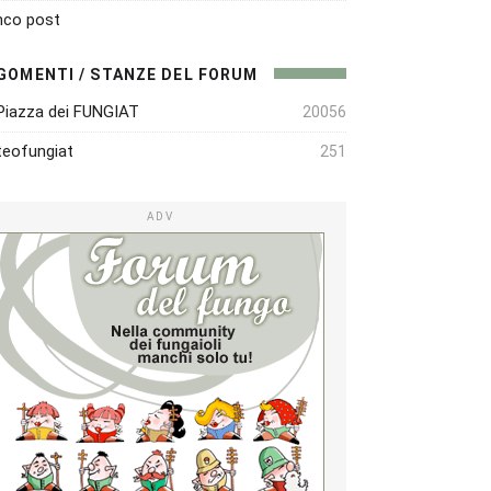
nco post
GOMENTI / STANZE DEL FORUM
Piazza dei FUNGIAT
20056
eofungiat
251
ADV