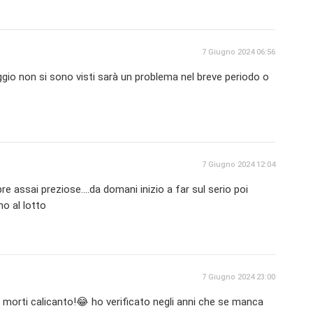
7 Giugno 2024 06:56
gio non si sono visti sarà un problema nel breve periodo o
7 Giugno 2024 12:04
e assai preziose....da domani inizio a far sul serio poi
rno al lotto
7 Giugno 2024 23:00
 morti calicanto!😂 ho verificato negli anni che se manca