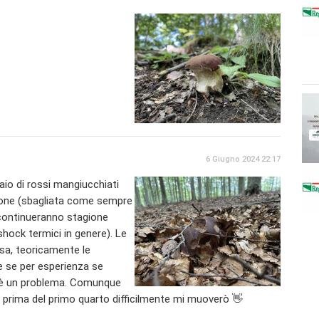
6 Giugno 2024 22:17
aio di rossi mangiucchiati
zione (sbagliata come sempre
 continueranno stagione
hock termici in genere). Le
a, teoricamente le
e se per esperienza se
 è un problema. Comunque
 prima del primo quarto difficilmente mi muoverò 👋