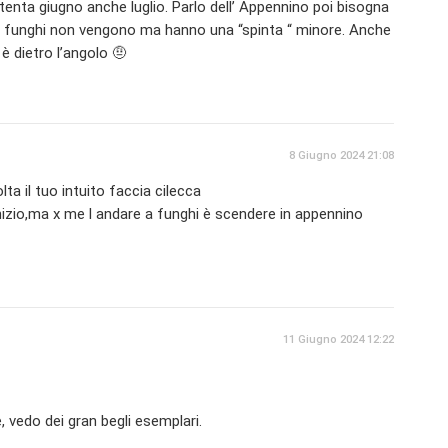
enta giugno anche luglio. Parlo dell’ Appennino poi bisogna
e i funghi non vengono ma hanno una “spinta “ minore. Anche
è dietro l’angolo 🤨
8 Giugno 2024 21:08
ta il tuo intuito faccia cilecca
nizio,ma x me l andare a funghi è scendere in appennino
11 Giugno 2024 12:22
 vedo dei gran begli esemplari.