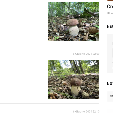
Cr
Ulti
NE
6 Giugno 2024 22:09
NO
N
6 Giugno 2024 22:10