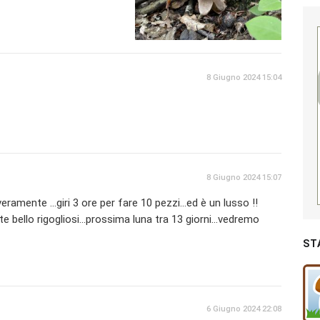
8 Giugno 2024 15:04
8 Giugno 2024 15:07
amente ...giri 3 ore per fare 10 pezzi...ed è un lusso !!
e bello rigogliosi...prossima luna tra 13 giorni...vedremo
ST
6 Giugno 2024 22:08