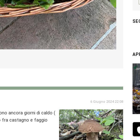
SE
AP
6 Giugno 2024 22:08
ono ancora giorni di caldo (
lto fra castagno e faggio