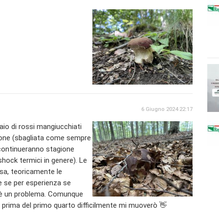
6 Giugno 2024 22:17
aio di rossi mangiucchiati
zione (sbagliata come sempre
 continueranno stagione
hock termici in genere). Le
a, teoricamente le
e se per esperienza se
 è un problema. Comunque
 prima del primo quarto difficilmente mi muoverò 👋