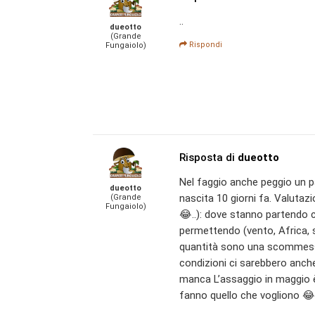
..
dueotto
(Grande
Rispondi
Fungaiolo)
Risposta di
dueotto
Nel faggio anche peggio un p
dueotto
nascita 10 giorni fa. Valuta
(Grande
Fungaiolo)
😂..): dove stanno partendo
permettendo (vento, Africa, s
quantità sono una scommess
condizioni ci sarebbero anch
manca L’assaggio in maggio
fanno quello che vogliono 😂