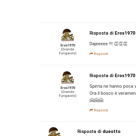
Risposta di
Eros1970
Dajeeeee !!! 👏👏👏
Eros1970
(Grande
Fungaiolo)
Rispondi
Risposta di
Eros1970
Spinta ne hanno poca ver
Eros1970
(Grande
Ora il bosco è verament
Fungaiolo)
🤗🤗🤗
Rispondi
Risposta di
dueotto