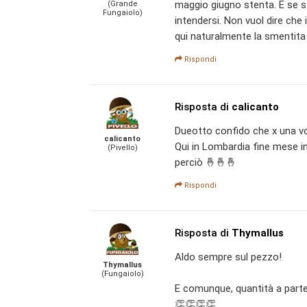
maggio giugno stenta. E se st
(Grande
Fungaiolo)
intendersi. Non vuol dire ch
qui naturalmente la smentita 
Rispondi
Risposta di
calicanto
Dueotto confido che x una vol
calicanto
Qui in Lombardia fine mese i
(Pivello)
perciò 🤞🤞🤞
Rispondi
Risposta di
Thymallus
Aldo sempre sul pezzo!
Thymallus
(Fungaiolo)
E comunque, quantità a parte,
👏👏👏👏