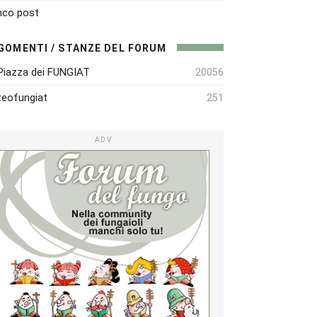
nco post
GOMENTI / STANZE DEL FORUM
Piazza dei FUNGIAT
20056
eofungiat
251
ADV