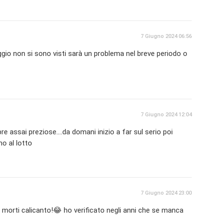
7 Giugno 2024 06:56
gio non si sono visti sarà un problema nel breve periodo o
7 Giugno 2024 12:04
e assai preziose....da domani inizio a far sul serio poi
rno al lotto
7 Giugno 2024 23:00
 morti calicanto!😂 ho verificato negli anni che se manca