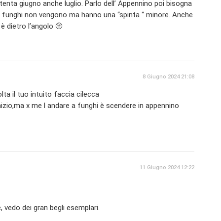
enta giugno anche luglio. Parlo dell’ Appennino poi bisogna
e i funghi non vengono ma hanno una “spinta “ minore. Anche
è dietro l’angolo 🤨
8 Giugno 2024 21:08
ta il tuo intuito faccia cilecca
nizio,ma x me l andare a funghi è scendere in appennino
11 Giugno 2024 12:22
 vedo dei gran begli esemplari.