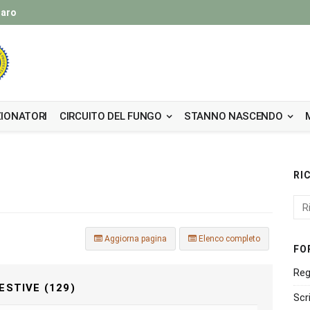
taro
IONATORI
CIRCUITO DEL FUNGO
STANNO NASCENDO
RI
Aggiorna pagina
Elenco completo
FO
Reg
ESTIVE (129)
Scr