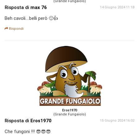
(Grande Fungaiolo)
Risposta di
max 76
14 Giugno 2024 11:18
Beh cavoli....belli però 🙂👍
Rispondi
Eros1970
(Grande Fungaiolo)
Risposta di
Eros1970
15 Giugno 2024 16:02
Che fungoni !!! 😎😎😎