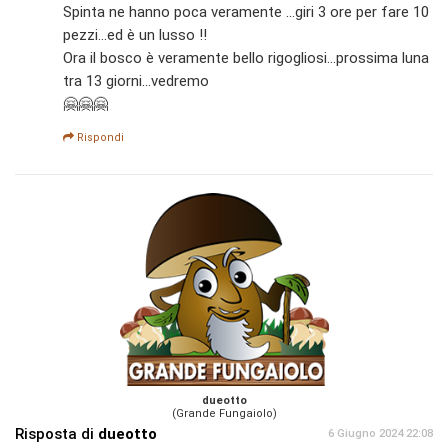
Spinta ne hanno poca veramente ...giri 3 ore per fare 10
pezzi...ed è un lusso !!
Ora il bosco è veramente bello rigogliosi...prossima luna
tra 13 giorni...vedremo
🤗🤗🤗
Rispondi
dueotto
(Grande Fungaiolo)
Risposta di
dueotto
6 Giugno 2024 22:08