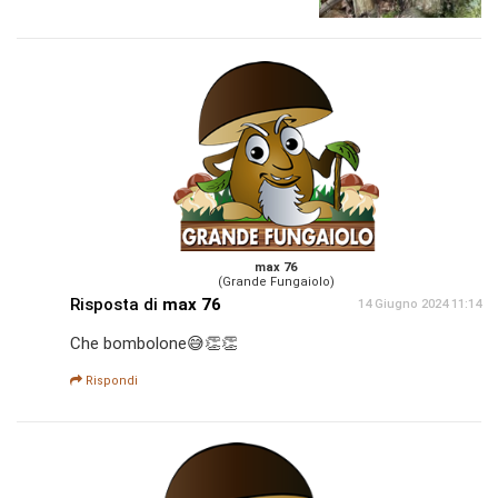
max 76
(Grande Fungaiolo)
Risposta di
max 76
14 Giugno 2024 11:14
Che bombolone😅👏👏
Rispondi