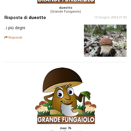
dueotto
(Grande Fungaiolo)
Risposta di
dueotto
13 Giugno 2024 21:50
..i più degni
Rispondi
max 76