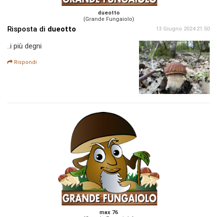
dueotto
(Grande Fungaiolo)
Risposta di
dueotto
13 Giugno 2024 21:50
..i più degni
Rispondi
max 76