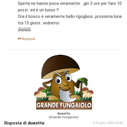
Spinta ne hanno poca veramente ...giri 3 ore per fare 10
pezzi...ed è un lusso !!
Ora il bosco è veramente bello rigogliosi...prossima luna
tra 13 giorni...vedremo
🤗🤗🤗
Rispondi
dueotto
(Grande Fungaiolo)
Risposta di
dueotto
6 Giugno 2024 22:08