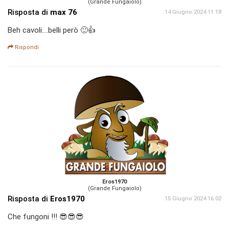
(Grande Fungaiolo)
Risposta di
max 76
14 Giugno 2024 11:18
Beh cavoli....belli però 🙂👍
Rispondi
Eros1970
(Grande Fungaiolo)
Risposta di
Eros1970
15 Giugno 2024 16:02
Che fungoni !!! 😎😎😎