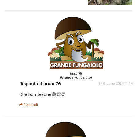
max 76
(Grande Fungaiolo)
Risposta di
max 76
14 Giugno 2024 11:14
Che bombolone😅👏👏
Rispondi