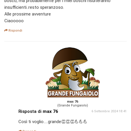
bosco, ma probabilmente per i miei boschi risulteranno
insufficienti..resto speranzoso.
Alle prossime avventure
Ciaooooo
Rispondi
max 76
(Grande Fungaiolo)
Risposta di
max 76
6 Settembre 2024 18:41
Così ti voglio.....grande👏👏👏💪💪💪