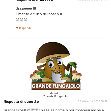
Grazieeee !!!
Il merito è tutto del bosco !!
😊😊😊
Rispondi
dueotto
(Grande Fungaiolo)
Risposta di
dueotto
6 Settembre 2024 08:59
Grande Eros!! 👏👏👏 chissà se prima o poi imparerai anche a