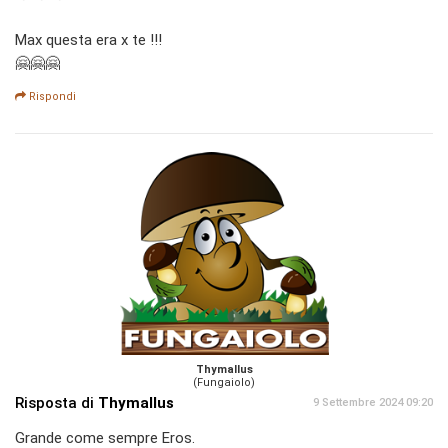
Max questa era x te !!!
🤗🤗🤗
Rispondi
Thymallus
(Fungaiolo)
Risposta di
Thymallus
9 Settembre 2024 09:20
Grande come sempre Eros.