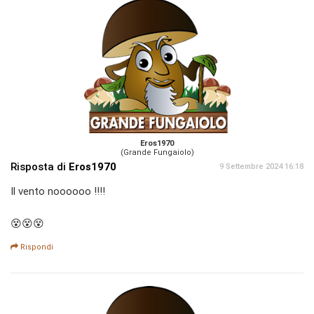
Eros1970
(Grande Fungaiolo)
Risposta di
Eros1970
9 Settembre 2024 16:18
Il vento noooooo !!!!
😵😵😵
Rispondi