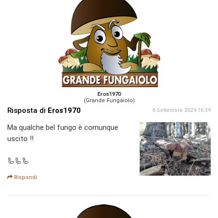
Eros1970
(Grande Fungaiolo)
Risposta di
Eros1970
8 Settembre 2024 16:39
Ma qualche bel fungo è comunque
uscito !!
🦾🦾🦾
Rispondi