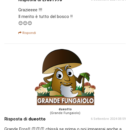
Grazieeee !!!
Il merito è tutto del bosco !!
😊😊😊
Rispondi
dueotto
(Grande Fungaiolo)
Risposta di
dueotto
6 Settembre 2024 08:59
Grande Eros!! 👏👏👏 chissà se prima o poi imparerai anche a