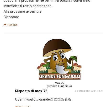
bosco, ma probabilmente per i miei boschi risulteranno
insufficienti..resto speranzoso.
Alle prossime avventure
Ciaooooo
Rispondi
max 76
(Grande Fungaiolo)
Risposta di
max 76
6 Settembre 2024 18:41
Così ti voglio.....grande👏👏👏💪💪💪