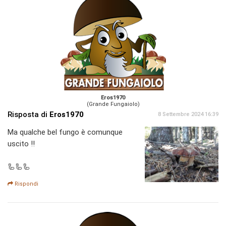
Eros1970
(Grande Fungaiolo)
Risposta di
Eros1970
8 Settembre 2024 16:39
Ma qualche bel fungo è comunque
uscito !!
🦾🦾🦾
Rispondi