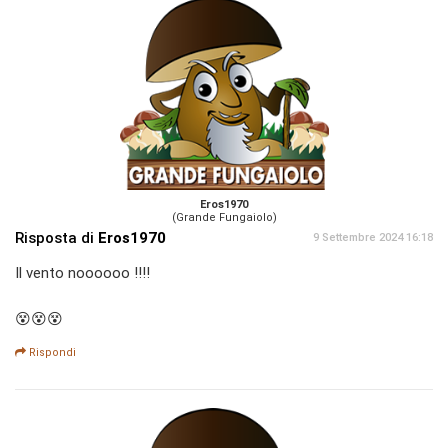
Eros1970
(Grande Fungaiolo)
Risposta di
Eros1970
9 Settembre 2024 16:18
Il vento noooooo !!!!
😵😵😵
Rispondi