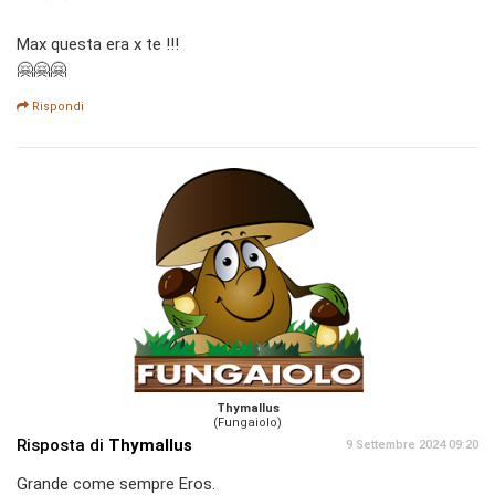
Max questa era x te !!!
🤗🤗🤗
Rispondi
Thymallus
(Fungaiolo)
Risposta di
Thymallus
9 Settembre 2024 09:20
Grande come sempre Eros.