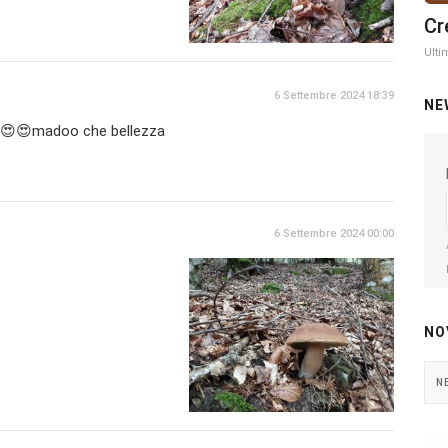
Cr
Ulti
6 Settembre 2024 18:39
NE
😍😍madoo che bellezza
6 Settembre 2024 00:00
NO
N