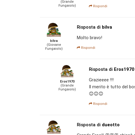
(Grande
Fungaiolo)
Rispondi
Risposta di
bilva
Molto bravo!
bilva
(Giovane
Rispondi
Fungaiolo)
Risposta di
Eros1970
Grazieeee !!!
Eros1970
(Grande
Il merito è tutto del bo
Fungaiolo)
😊😊😊
Rispondi
Risposta di
dueotto