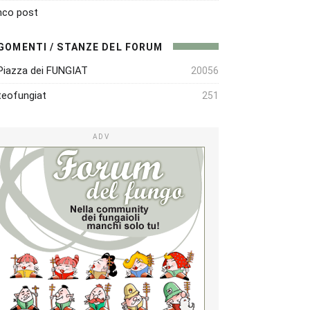
nco post
GOMENTI / STANZE DEL FORUM
Piazza dei FUNGIAT
20056
eofungiat
251
ADV