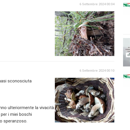
6 Settembre 2024 00:04
6 Settembre 2024 00:10
quasi sconosciuta
nno ulteriormente la vivacità
per i miei boschi
sto speranzoso.