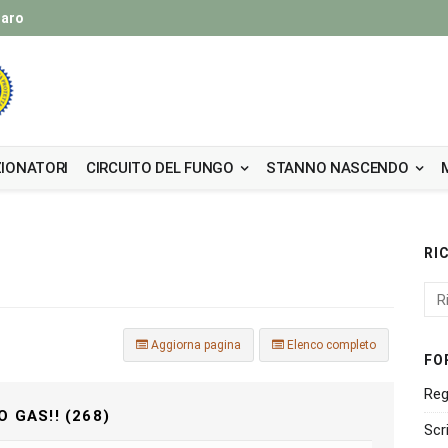
taro
IONATORI
CIRCUITO DEL FUNGO
STANNO NASCENDO
RI
Aggiorna pagina
Elenco completo
FO
Reg
 GAS!! (268)
Scr