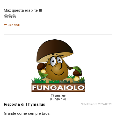
Max questa era x te !!!
🤗🤗🤗
Rispondi
Thymallus
(Fungaiolo)
Risposta di
Thymallus
9 Settembre 2024 09:20
Grande come sempre Eros.