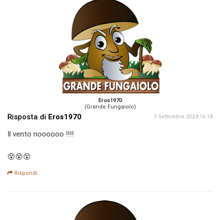
Eros1970
(Grande Fungaiolo)
Risposta di
Eros1970
9 Settembre 2024 16:18
Il vento noooooo !!!!
😵😵😵
Rispondi