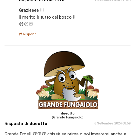
Grazieeee !!!
Il merito è tutto del bosco !!
😊😊😊
Rispondi
dueotto
(Grande Fungaiolo)
Risposta di
dueotto
6 Settembre 2024 08:59
Grande Eros!! 👏👏👏 chissà se prima o poi imparerai anche a