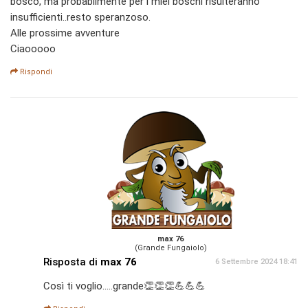
bosco, ma probabilmente per i miei boschi risulteranno
insufficienti..resto speranzoso.
Alle prossime avventure
Ciaooooo
Rispondi
max 76
(Grande Fungaiolo)
Risposta di
max 76
6 Settembre 2024 18:41
Così ti voglio.....grande👏👏👏💪💪💪