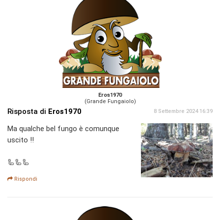
Eros1970
(Grande Fungaiolo)
Risposta di
Eros1970
8 Settembre 2024 16:39
Ma qualche bel fungo è comunque
uscito !!
🦾🦾🦾
Rispondi