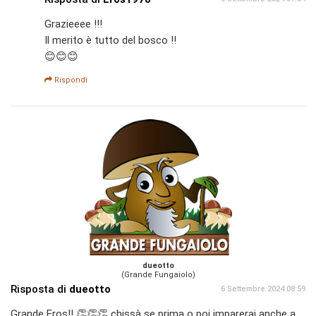
Grazieeee !!!
Il merito è tutto del bosco !!
😊😊😊
Rispondi
dueotto
(Grande Fungaiolo)
Risposta di
dueotto
6 Settembre 2024 08:59
Grande Eros!! 👏👏👏 chissà se prima o poi imparerai anche a