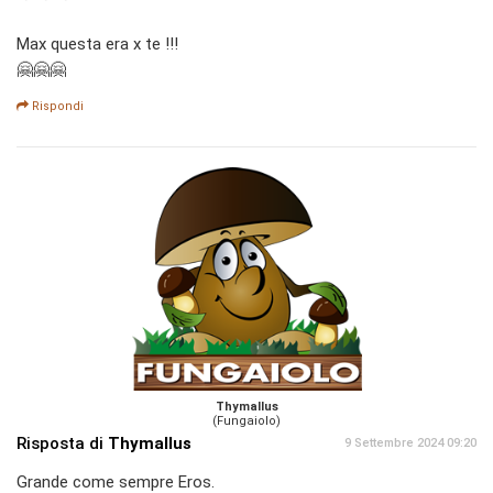
Max questa era x te !!!
🤗🤗🤗
Rispondi
Thymallus
(Fungaiolo)
Risposta di
Thymallus
9 Settembre 2024 09:20
Grande come sempre Eros.