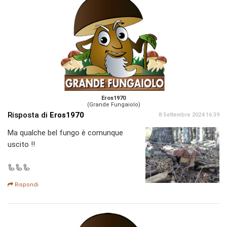
Eros1970
(Grande Fungaiolo)
Risposta di
Eros1970
8 Settembre 2024 16:39
Ma qualche bel fungo è comunque
uscito !!
🦾🦾🦾
Rispondi