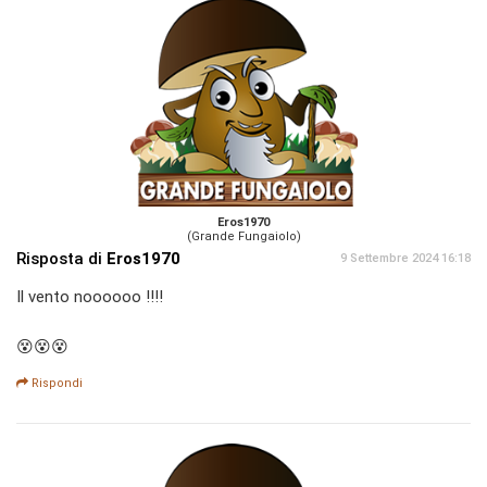
Eros1970
(Grande Fungaiolo)
Risposta di
Eros1970
9 Settembre 2024 16:18
Il vento noooooo !!!!
😵😵😵
Rispondi