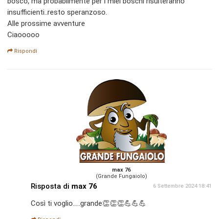
bosco, ma probabilmente per i miei boschi risulteranno
insufficienti..resto speranzoso.
Alle prossime avventure
Ciaooooo
Rispondi
max 76
(Grande Fungaiolo)
Risposta di
max 76
6 Settembre 2024 18:41
Così ti voglio.....grande👏👏👏💪💪💪