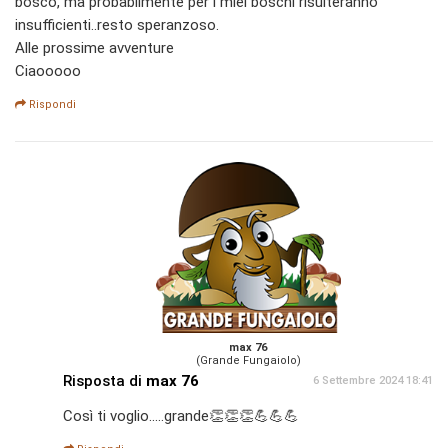
bosco, ma probabilmente per i miei boschi risulteranno
insufficienti..resto speranzoso.
Alle prossime avventure
Ciaooooo
Rispondi
max 76
(Grande Fungaiolo)
Risposta di
max 76
6 Settembre 2024 18:41
Così ti voglio.....grande👏👏👏💪💪💪