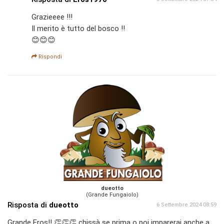
Grazieeee !!!
Il merito è tutto del bosco !!
😊😊😊
Rispondi
dueotto
(Grande Fungaiolo)
Risposta di
dueotto
6 Settembre 2024 08:59
Grande Eros!! 👏👏👏 chissà se prima o poi imparerai anche a