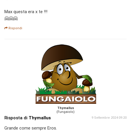
Max questa era x te !!!
🤗🤗🤗
Rispondi
Thymallus
(Fungaiolo)
Risposta di
Thymallus
9 Settembre 2024 09:20
Grande come sempre Eros.