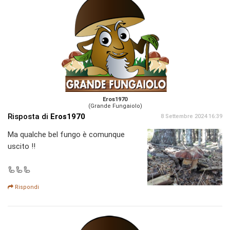
Eros1970
(Grande Fungaiolo)
Risposta di
Eros1970
8 Settembre 2024 16:39
Ma qualche bel fungo è comunque
uscito !!
🦾🦾🦾
Rispondi