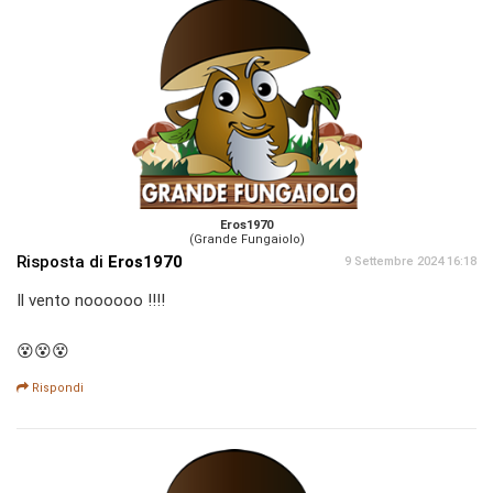
Eros1970
(Grande Fungaiolo)
Risposta di
Eros1970
9 Settembre 2024 16:18
Il vento noooooo !!!!
😵😵😵
Rispondi