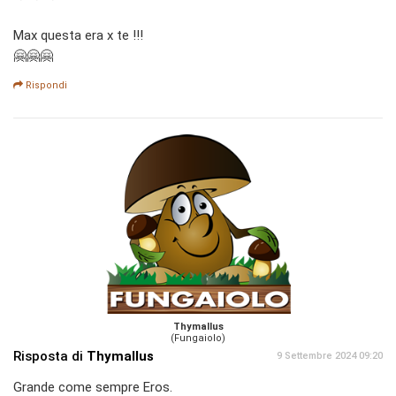
Max questa era x te !!!
🤗🤗🤗
Rispondi
Thymallus
(Fungaiolo)
Risposta di
Thymallus
9 Settembre 2024 09:20
Grande come sempre Eros.