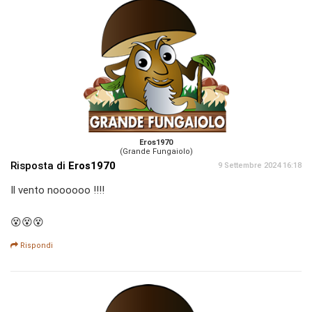
Eros1970
(Grande Fungaiolo)
Risposta di
Eros1970
9 Settembre 2024 16:18
Il vento noooooo !!!!
😵😵😵
Rispondi