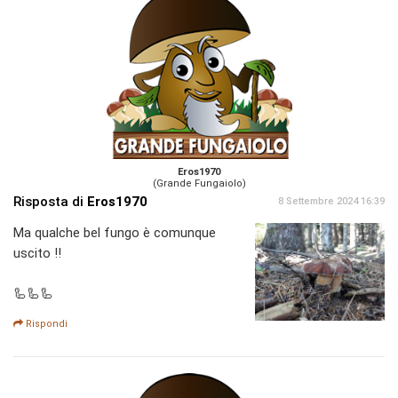
Eros1970
(Grande Fungaiolo)
Risposta di
Eros1970
8 Settembre 2024 16:39
Ma qualche bel fungo è comunque
uscito !!
🦾🦾🦾
Rispondi