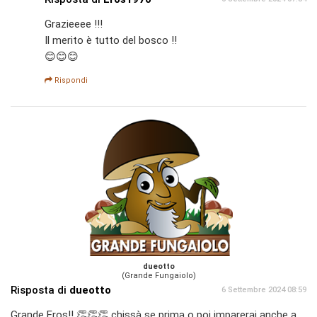
Grazieeee !!!
Il merito è tutto del bosco !!
😊😊😊
Rispondi
dueotto
(Grande Fungaiolo)
Risposta di
dueotto
6 Settembre 2024 08:59
Grande Eros!! 👏👏👏 chissà se prima o poi imparerai anche a