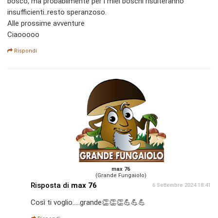
bosco, ma probabilmente per i miei boschi risulteranno
insufficienti..resto speranzoso.
Alle prossime avventure
Ciaooooo
Rispondi
max 76
(Grande Fungaiolo)
Risposta di
max 76
6 Settembre 2024 18:41
Così ti voglio.....grande👏👏👏💪💪💪