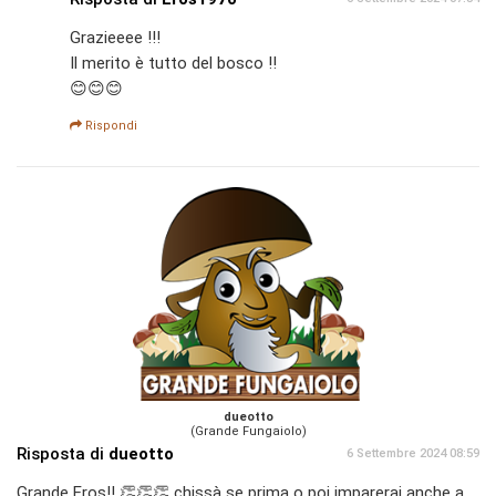
Grazieeee !!!
Il merito è tutto del bosco !!
😊😊😊
Rispondi
dueotto
(Grande Fungaiolo)
Risposta di
dueotto
6 Settembre 2024 08:59
Grande Eros!! 👏👏👏 chissà se prima o poi imparerai anche a