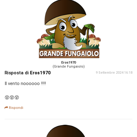
Eros1970
(Grande Fungaiolo)
Risposta di
Eros1970
9 Settembre 2024 16:18
Il vento noooooo !!!!
😵😵😵
Rispondi