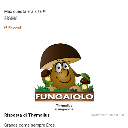
Max questa era x te !!!
🤗🤗🤗
Rispondi
Thymallus
(Fungaiolo)
Risposta di
Thymallus
9 Settembre 2024 09:20
Grande come sempre Eros.