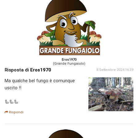
Eros1970
(Grande Fungaiolo)
Risposta di
Eros1970
8 Settembre 2024 16:39
Ma qualche bel fungo è comunque
uscito !!
🦾🦾🦾
Rispondi