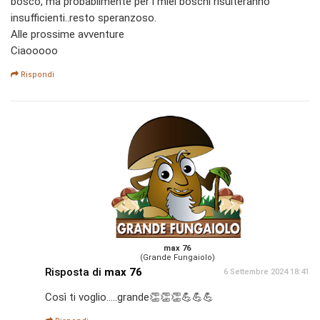
bosco, ma probabilmente per i miei boschi risulteranno
insufficienti..resto speranzoso.
Alle prossime avventure
Ciaooooo
Rispondi
max 76
(Grande Fungaiolo)
Risposta di
max 76
6 Settembre 2024 18:41
Così ti voglio.....grande👏👏👏💪💪💪