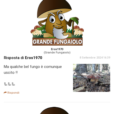
Eros1970
(Grande Fungaiolo)
Risposta di
Eros1970
8 Settembre 2024 16:39
Ma qualche bel fungo è comunque
uscito !!
🦾🦾🦾
Rispondi