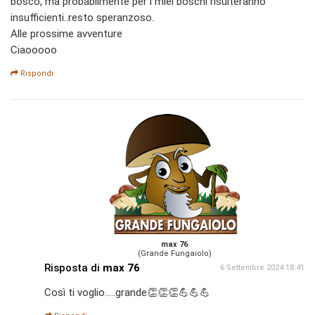
bosco, ma probabilmente per i miei boschi risulteranno
insufficienti..resto speranzoso.
Alle prossime avventure
Ciaooooo
Rispondi
max 76
(Grande Fungaiolo)
Risposta di
max 76
6 Settembre 2024 18:41
Così ti voglio.....grande👏👏👏💪💪💪