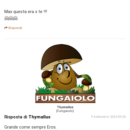
Max questa era x te !!!
🤗🤗🤗
Rispondi
Thymallus
(Fungaiolo)
Risposta di
Thymallus
9 Settembre 2024 09:20
Grande come sempre Eros.