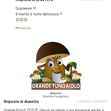
Grazieeee !!!
Il merito è tutto del bosco !!
😊😊😊
Rispondi
dueotto
(Grande Fungaiolo)
Risposta di
dueotto
6 Settembre 2024 08:59
Grande Eros!! 👏👏👏 chissà se prima o poi imparerai anche a