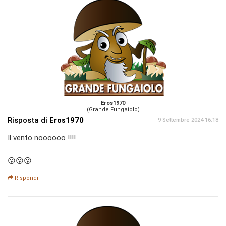
Eros1970
(Grande Fungaiolo)
Risposta di
Eros1970
9 Settembre 2024 16:18
Il vento noooooo !!!!
😵😵😵
Rispondi