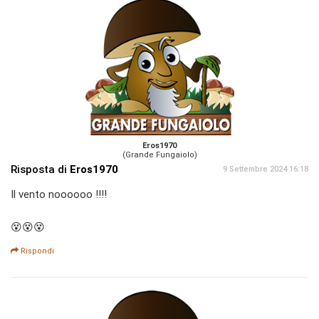
Eros1970
(Grande Fungaiolo)
Risposta di
Eros1970
9 Settembre 2024 16:18
Il vento noooooo !!!!
😵😵😵
Rispondi