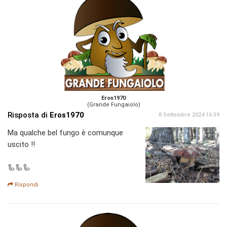
Eros1970
(Grande Fungaiolo)
Risposta di
Eros1970
8 Settembre 2024 16:39
Ma qualche bel fungo è comunque
uscito !!
🦾🦾🦾
Rispondi