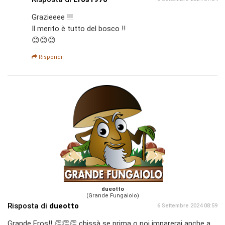
Grazieeee !!!
Il merito è tutto del bosco !!
😊😊😊
Rispondi
dueotto
(Grande Fungaiolo)
Risposta di
dueotto
6 Settembre 2024 08:59
Grande Eros!! 👏👏👏 chissà se prima o poi imparerai anche a