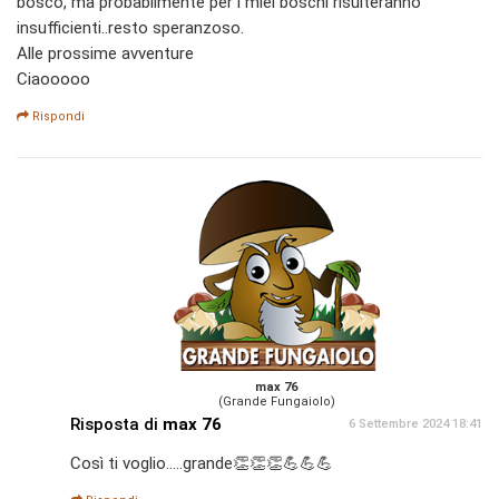
bosco, ma probabilmente per i miei boschi risulteranno
insufficienti..resto speranzoso.
Alle prossime avventure
Ciaooooo
Rispondi
max 76
(Grande Fungaiolo)
Risposta di
max 76
6 Settembre 2024 18:41
Così ti voglio.....grande👏👏👏💪💪💪