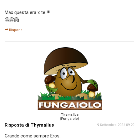
Max questa era x te !!!
🤗🤗🤗
Rispondi
Thymallus
(Fungaiolo)
Risposta di
Thymallus
9 Settembre 2024 09:20
Grande come sempre Eros.